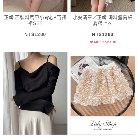
正韓 西裝料馬甲小背心+百褶
小安清單／正韓 滑料露肩細
裙SET
肩帶上衣
NT$1280
NT$1280