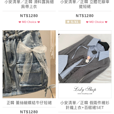
小安清單／正韓 滑料露肩細
小安清單／正韓 立體花瓣傘
肩帶上衣
擺短裙
NT$1280
NT$1280
正韓 蕾絲蝴蝶結牛仔短裙
小安清單／正韓 假兩件襯衫
針織上衣+百褶裙SET
NT$1280