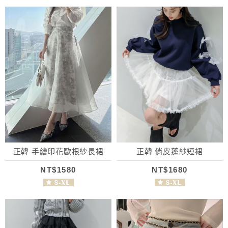
正韓 手繪印花歐根紗長裙
正韓 俏皮蓬紗短裙
NT$1580
NT$1680