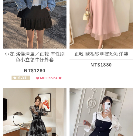
小安.洛儀清單／正韓 率性刷
正韓 歐根紗傘擺短袖洋裝
色小立領牛仔外套
NT$1880
NT$1280