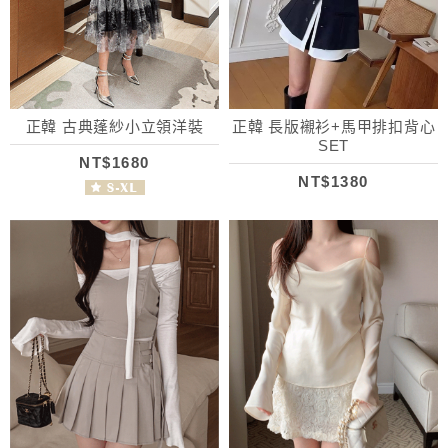
正韓 古典蓬紗小立領洋裝
正韓 長版襯衫+馬甲排扣背心
SET
NT$1680
NT$1380