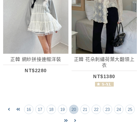
正韓 網紗拼接連帽洋裝
正韓 花朵刺繡荷葉大翻領上
衣
NT$2280
NT$1380
16
17
18
19
20
21
22
23
24
25