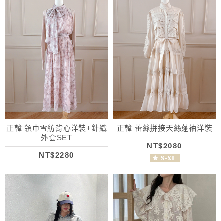
正韓 領巾雪紡背心洋裝+針織
正韓 蕾絲拼接天絲蓬袖洋裝
外套SET
NT$2080
NT$2280