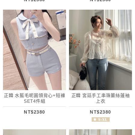
正韓 水藍毛呢圓領背心+短褲
正韓 宮廷手工串珠蕾絲蓬袖
SET4件組
上衣
NT$2380
NT$2380