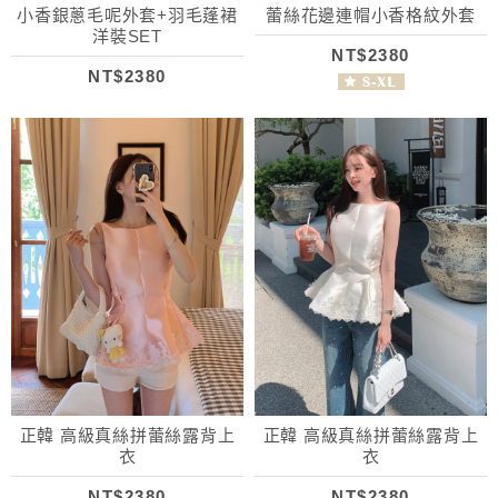
小香銀蔥毛呢外套+羽毛蓬裙
蕾絲花邊連帽小香格紋外套
洋裝SET
NT$2380
NT$2380
正韓 高級真絲拼蕾絲露背上
正韓 高級真絲拼蕾絲露背上
衣
衣
NT$2380
NT$2380