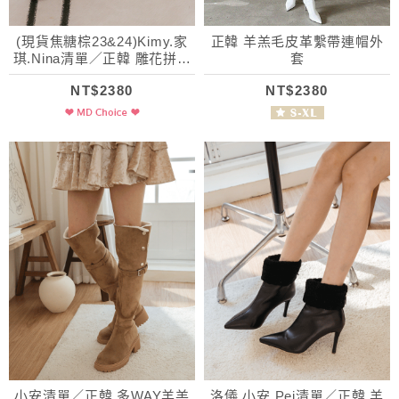
(現貨焦糖棕23&24)Kimy.家
正韓 羊羔毛皮革繫帶連帽外
琪.Nina清單／正韓 雕花拼接
套
彈力短靴
NT$2380
NT$2380
小安清單／正韓 多WAY羊羔
洛儀.小安.Pei清單／正韓 羊