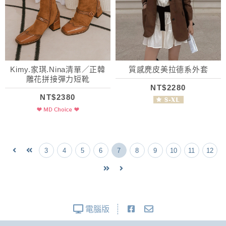
Kimy.家琪.Nina清單／正韓
質感麂皮美拉德系外套
雕花拼接彈力短靴
NT$2280
NT$2380
3
4
5
6
7
8
9
10
11
12
電腦版