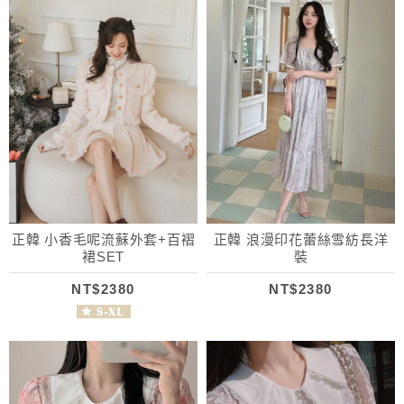
正韓 小香毛呢流蘇外套+百褶
正韓 浪漫印花蕾絲雪紡長洋
裙SET
裝
NT$2380
NT$2380