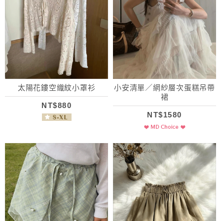
太陽花鏤空織紋小罩衫
小安清單／網紗層次蛋糕吊帶
裙
NT$880
NT$1580