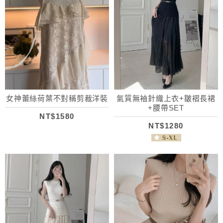
女神蕾絲荷葉不對稱剪裁洋裝
氣質無袖針織上衣+皺褶長裙
+腰帶SET
NT$1580
NT$1280