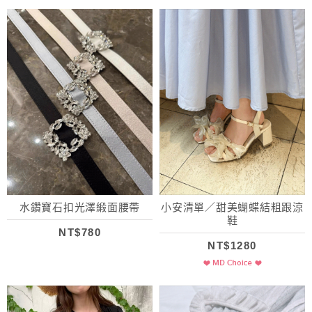
水鑽寶石扣光澤緞面腰帶
小安清單／甜美蝴蝶結粗跟涼
鞋
NT$780
NT$1280