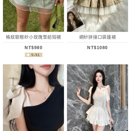
格紋歐根紗小玫瑰雪紡短裙
網紗拼接口袋蓬裙
NT$980
NT$1080