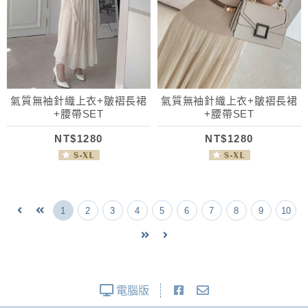
氣質無袖針織上衣+皺褶長裙
氣質無袖針織上衣+皺褶長裙
+腰帶SET
+腰帶SET
NT$1280
NT$1280
1
2
3
4
5
6
7
8
9
10
電腦版