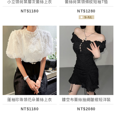
小立領荷葉層次蕾絲上衣
蕾絲荷葉領條紋短袖T恤
NT$1180
NT$1280
蓬袖珍珠領花朵蕾絲上衣
鏤空布蕾絲抽繩皺褶短洋裝
NT$1180
NT$2080