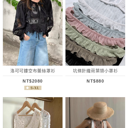
洛可可鏤空布蕾絲罩衫
坑條針織荷葉領小罩衫
NT$2080
NT$880