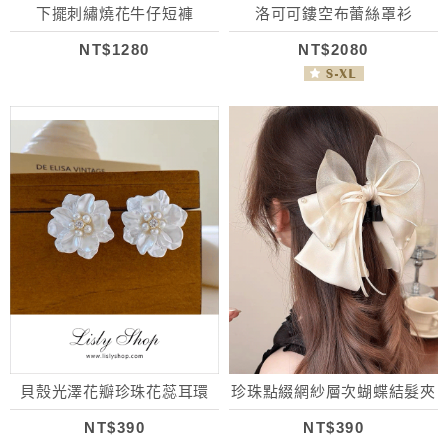
下擺刺繡燒花牛仔短褲
洛可可鏤空布蕾絲罩衫
NT$1280
NT$2080
貝殼光澤花瓣珍珠花蕊耳環
珍珠點綴網紗層次蝴蝶結髮夾
NT$390
NT$390