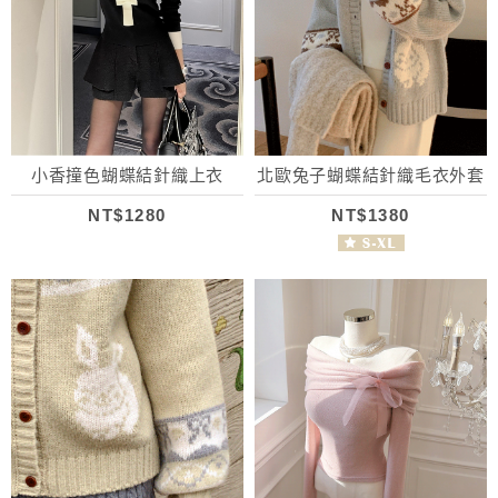
小香撞色蝴蝶結針織上衣
北歐兔子蝴蝶結針織毛衣外套
NT$1280
NT$1380