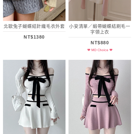
北歐兔子蝴蝶結針織毛衣外套
小安清單／緞帶蝴蝶結刷毛一
字領上衣
NT$1380
NT$880