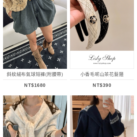
斜紋絨布氣球短褲(附腰帶)
小香毛呢山茶花髮箍
NT$1680
NT$390