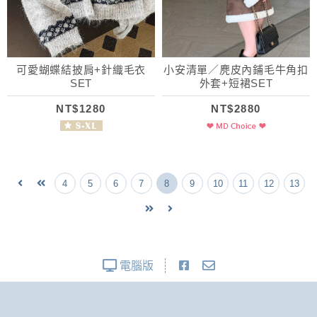
可愛蝴蝶結披肩+針織毛衣
小安清單／麂皮內鋪毛牛角扣
SET
外套+短裙SET
NT$1280
NT$2880
4
5
6
7
8
9
10
11
12
13
電腦版