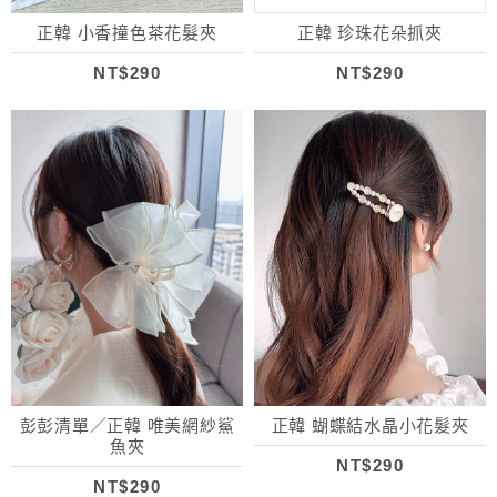
正韓 小香撞色茶花髮夾
正韓 珍珠花朵抓夾
NT$290
NT$290
彭彭清單／正韓 唯美網紗鯊
正韓 蝴蝶結水晶小花髮夾
魚夾
NT$290
NT$290