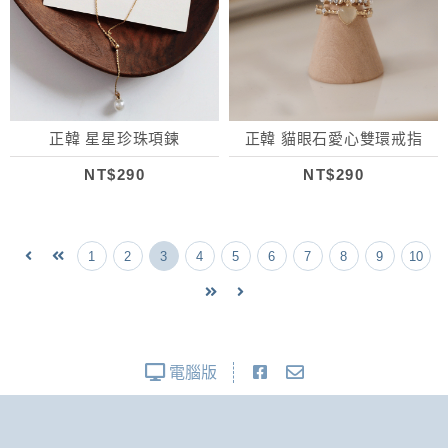
正韓 星星珍珠項鍊
正韓 貓眼石愛心雙環戒指
NT$290
NT$290
1
2
3
4
5
6
7
8
9
10
電腦版