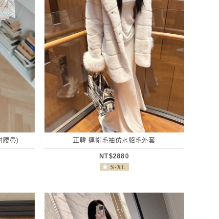
附腰帶)
正韓 連帽毛袖仿水貂毛外套
NT$2880