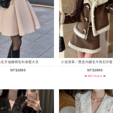
毛毛手袖鋪棉毛料傘擺大衣
小安清單／麂皮內鋪毛牛角扣外套+
NT$2880
NT$2880