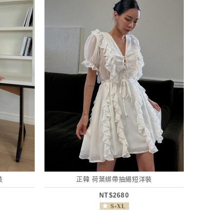
裝
正韓 荷葉綁帶抽繩短洋裝
NT$2680