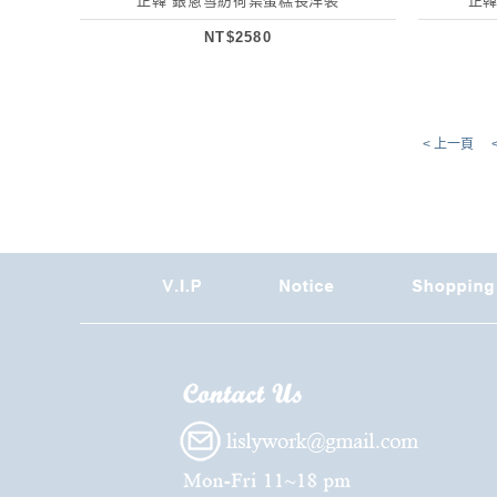
正韓 銀蔥雪紡荷葉蛋糕長洋裝
正韓
NT$2580
< 上一頁