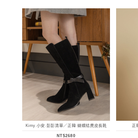
Kimy.小安.彭彭清單／正韓 蝴蝶結麂皮長靴
正
NT$2680