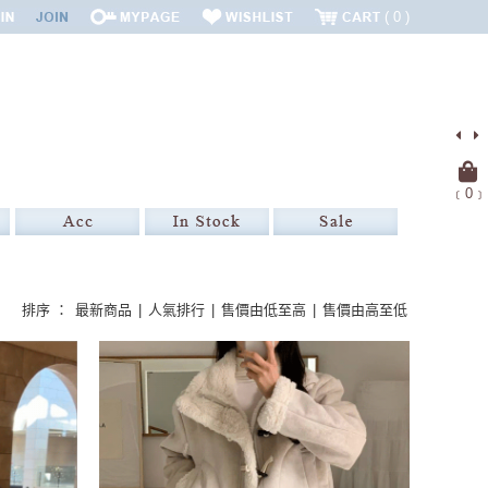
0
﹝
0
﹞
排序 ：
最新商品
|
人氣排行
|
售價由低至高
|
售價由高至低