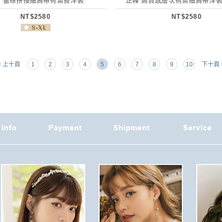
 蕾絲拼接細肩帶荷葉長洋裝
正韓 高質感層次荷葉細肩帶洋裝
NT$2580
NT$2580
< 上十頁
1
2
3
4
5
6
7
8
9
10
下十頁 