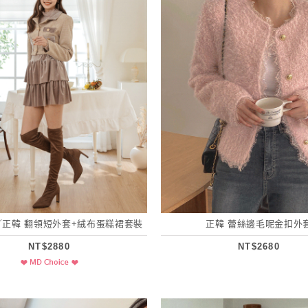
／正韓 翻領短外套+絨布蛋糕裙套裝
正韓 蕾絲邊毛呢金扣外
NT$2880
NT$2680