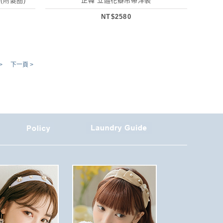
(附髮圈)
正韓 立體花瓣吊帶洋裝
NT$2580
>
下一頁 >