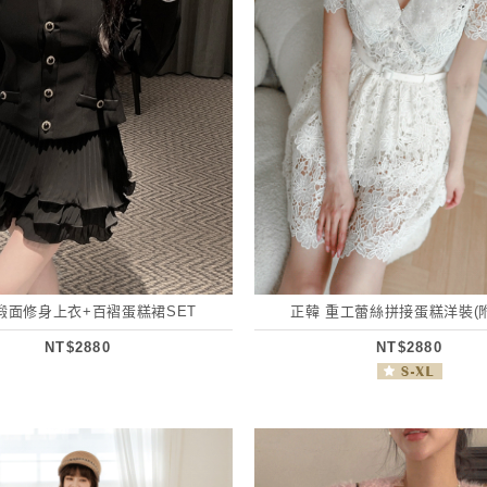
緞面修身上衣+百褶蛋糕裙SET
正韓 重工蕾絲拼接蛋糕洋裝(
NT$2880
NT$2880