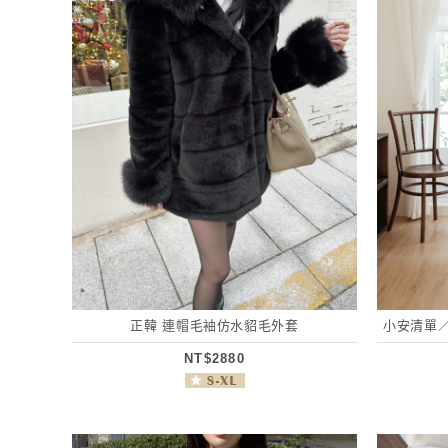
正韓 連帽毛袖仿水貂毛外套
小安清單
NT$2880