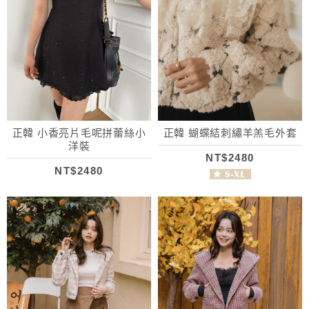
正韓 小香亮片毛呢拼蕾絲小
正韓 蝴蝶結刺繡羊羔毛外套
洋裝
NT$2480
NT$2480