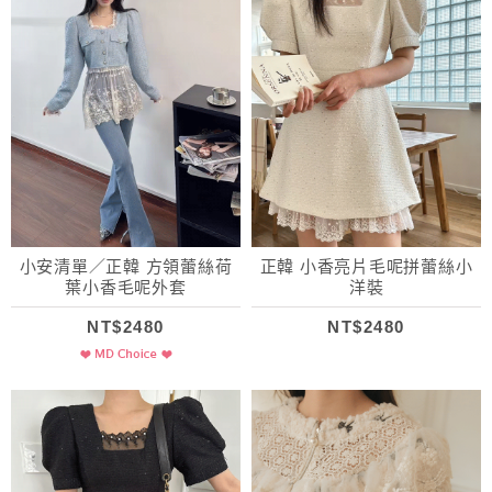
小安清單／正韓 方領蕾絲荷
正韓 小香亮片毛呢拼蕾絲小
葉小香毛呢外套
洋裝
NT$2480
NT$2480