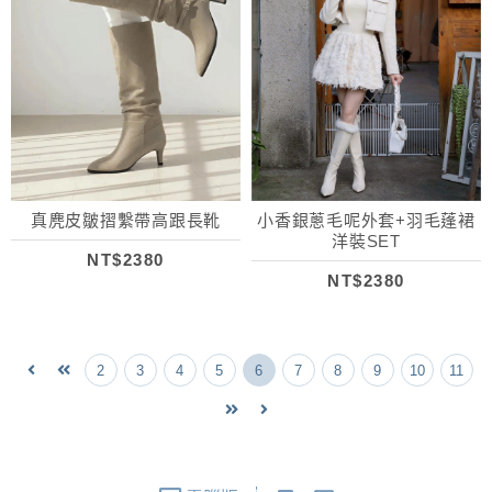
真麂皮皺摺繫帶高跟長靴
小香銀蔥毛呢外套+羽毛蓬裙
洋裝SET
NT$2380
NT$2380
2
3
4
5
6
7
8
9
10
11