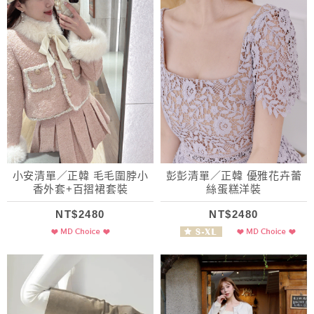
小安清單／正韓 毛毛圍脖小
彭彭清單／正韓 優雅花卉蕾
香外套+百摺裙套裝
絲蛋糕洋裝
NT$2480
NT$2480