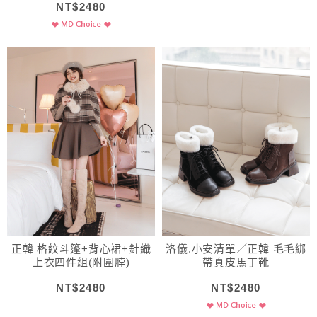
NT$2480
正韓 格紋斗篷+背心裙+針織
洛儀.小安清單／正韓 毛毛綁
上衣四件組(附圍脖)
帶真皮馬丁靴
NT$2480
NT$2480