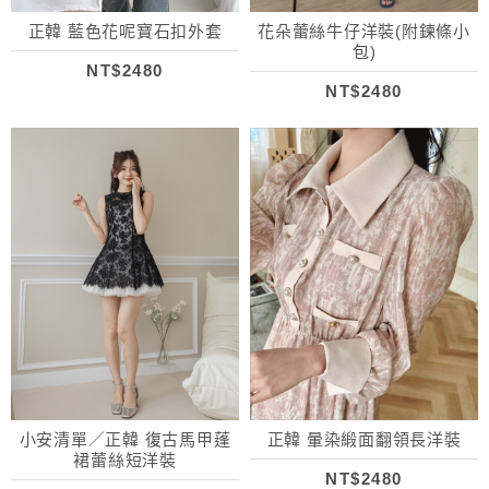
正韓 藍色花呢寶石扣外套
花朵蕾絲牛仔洋裝(附鍊條小
包)
NT$2480
NT$2480
小安清單／正韓 復古馬甲蓬
正韓 暈染緞面翻領長洋裝
裙蕾絲短洋裝
NT$2480