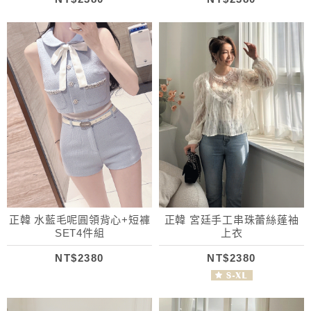
正韓 水藍毛呢圓領背心+短褲
正韓 宮廷手工串珠蕾絲蓬袖
SET4件組
上衣
NT$2380
NT$2380