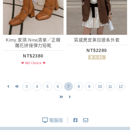
Kimy.家琪.Nina清單／正韓
質感麂皮美拉德系外套
雕花拼接彈力短靴
NT$2280
NT$2380
3
4
5
6
7
8
9
10
11
12
電腦版