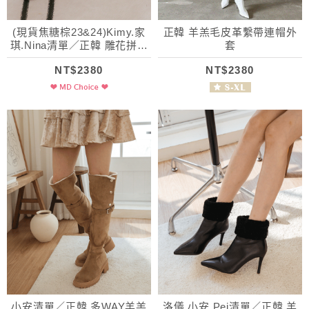
(現貨焦糖棕23&24)Kimy.家
正韓 羊羔毛皮革繫帶連帽外
琪.Nina清單／正韓 雕花拼接
套
彈力短靴
NT$2380
NT$2380
小安清單／正韓 多WAY羊羔
洛儀.小安.Pei清單／正韓 羊