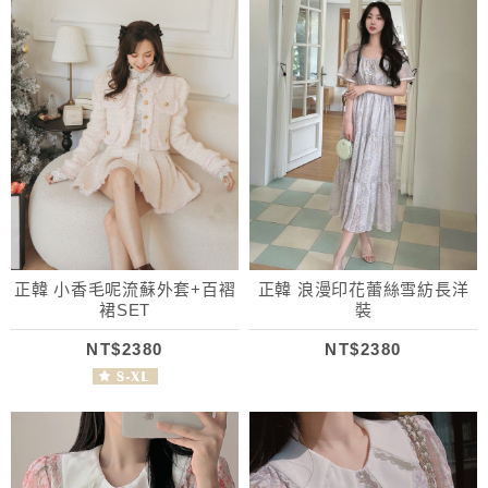
正韓 小香毛呢流蘇外套+百褶
正韓 浪漫印花蕾絲雪紡長洋
裙SET
裝
NT$2380
NT$2380