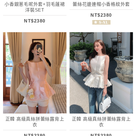
小香銀蔥毛呢外套+羽毛蓬裙
蕾絲花邊連帽小香格紋外套
洋裝SET
NT$2380
NT$2380
正韓 高級真絲拼蕾絲露背上
正韓 高級真絲拼蕾絲露背上
衣
衣
NT$2380
NT$2380