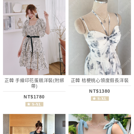
正韓 手繪印花蛋糕洋裝(附綁
正韓 桔梗桃心領度假長洋裝
帶)
NT$1380
NT$1780