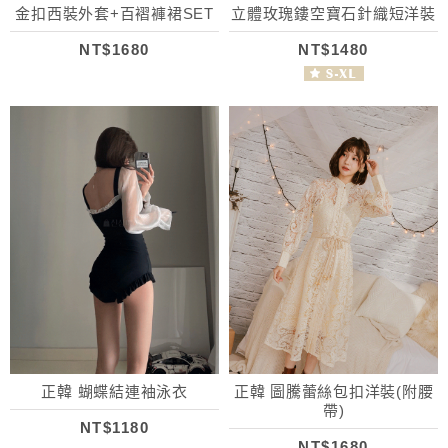
金扣西裝外套+百褶褲裙SET
立體玫瑰鏤空寶石針織短洋裝
NT$1680
NT$1480
正韓 蝴蝶結連袖泳衣
正韓 圖騰蕾絲包扣洋裝(附腰
帶)
NT$1180
NT$1680