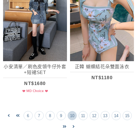
小安清單／刷色皮領牛仔外套
正韓 蝴蝶結花朵雙面泳衣
+短裙SET
NT$1180
NT$1680
6
7
8
9
10
11
12
13
14
15