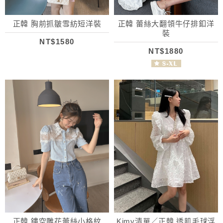
正韓 胸前抓皺雪紡短洋裝
正韓 蕾絲大翻領牛仔排釦洋
裝
NT$1580
NT$1880
正韓 鏤空雕花蕾絲小格紋
Kimy清單／正韓 透肌毛球浮