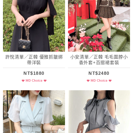
許悅清單／正韓 優雅抓皺綁
小安清單／正韓 毛毛圍脖小
帶洋裝
香外套+百摺裙套裝
NT$1880
NT$2480