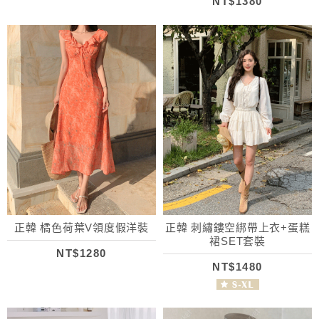
NT$1380
正韓 橘色荷葉V領度假洋裝
正韓 刺繡鏤空綁帶上衣+蛋糕
裙SET套裝
NT$1280
NT$1480