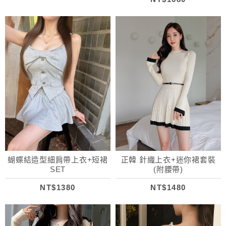
蝴蝶結造型細肩帶上衣+短裙
正韓 針織上衣+迷你裙套裝
SET
(附腰帶)
NT$1380
NT$1480