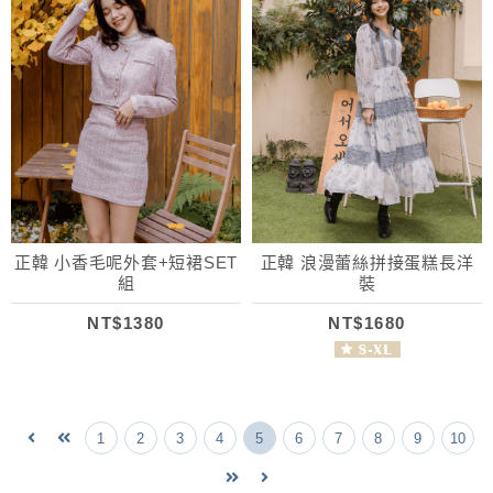
正韓 小香毛呢外套+短裙SET
正韓 浪漫蕾絲拼接蛋糕長洋
組
裝
NT$1380
NT$1680
1
2
3
4
5
6
7
8
9
10