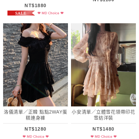
NT$1880
洛儀清單／正韓 點點2WAY蛋
小安清單／立體雪花領帶印花
糕連身褲
雪紡洋裝
NT$1280
NT$1480