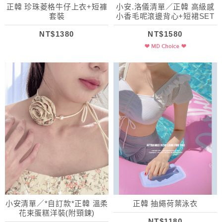
正韓 珍珠菱格牛仔上衣+短褲
小安.洛儀清單／正韓 高級感
套裝
小香毛呢滾邊背心+短裙SET
NT$1380
NT$1580
小安清單／*自訂款*正韓 溫柔
正韓 抽繩荷葉泳衣
花束蛋糕洋裝(附頸鍊)
NT$1180