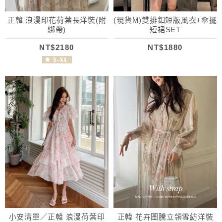
正韓 浪漫印花荷葉長洋裝(附
(現貨M)雙排釦短版風衣+傘擺
綁帶)
短裙SET
NT$2180
NT$1880
小安清單／正韓 浪漫荷葉印
正韓 花卉圖騰立領雪紡洋裝