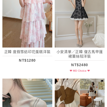
正韓 度假雪紡印花蛋糕洋裝
小安清單／正韓 復古馬甲蓬
裙蕾絲短洋裝
NT$1280
NT$2480