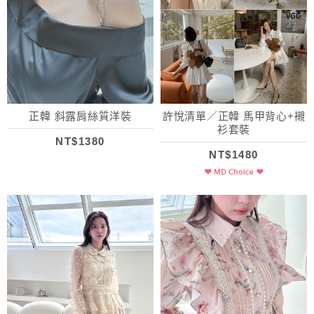
正韓 斜露肩絲質洋裝
許悅清單／正韓 馬甲背心+襯
衫套裝
NT$1380
NT$1480