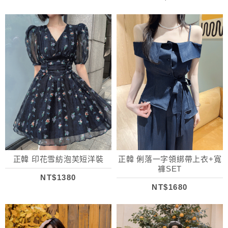
正韓 印花雪紡泡芙短洋裝
正韓 俐落一字領綁帶上衣+寬
褲SET
NT$1380
NT$1680