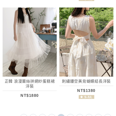
正韓 浪漫蕾絲拼網紗蛋糕裙
刺繡鏤空美背蝴蝶結長洋裝
洋裝
NT$1380
NT$1880