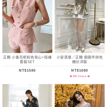
正韓 小香花呢粉色背心+短褲
小安清單／正韓 假兩件拼色
套裝SET
襯衫洋裝
NT$1580
NT$1680