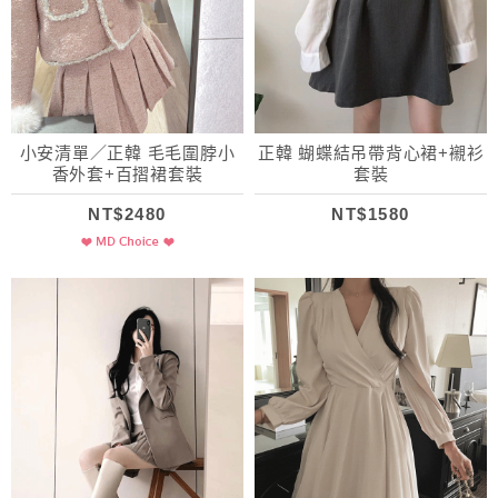
小安清單／正韓 毛毛圍脖小
正韓 蝴蝶結吊帶背心裙+襯衫
香外套+百摺裙套裝
套裝
NT$2480
NT$1580