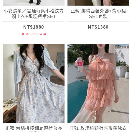
小安清單／宮廷荷葉小格紋方
正韓 綁帶西裝外套+背心裙
領上衣+蛋糕短裙SET
SET套裝
NT$1880
NT$1380
正韓 蕾絲拼接細肩帶荷葉長
正韓 玫瑰繞頸荷葉蛋糕泳衣