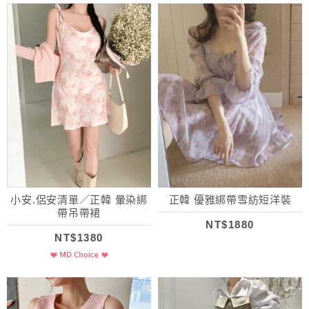
小安.侶安清單／正韓 暈染綁
正韓 優雅綁帶雪紡短洋裝
帶吊帶裙
NT$1880
NT$1380