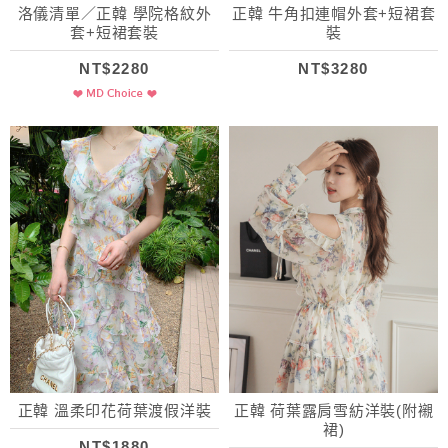
洛儀清單／正韓 學院格紋外
正韓 牛角扣連帽外套+短裙套
套+短裙套裝
裝
NT$2280
NT$3280
正韓 溫柔印花荷葉渡假洋裝
正韓 荷葉露肩雪紡洋裝(附襯
裙)
NT$1880