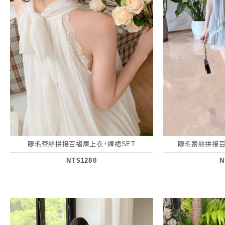
睫毛蕾絲拼接百褶層上衣+褲裙SET
睫毛蕾絲拼接百
NT$1280
N