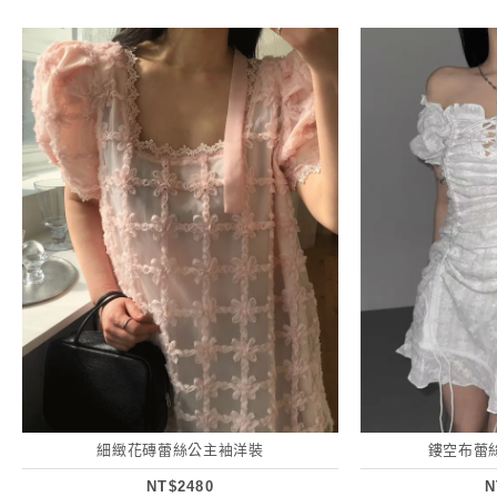
細緻花磚蕾絲公主袖洋裝
鏤空布蕾
NT$2480
N