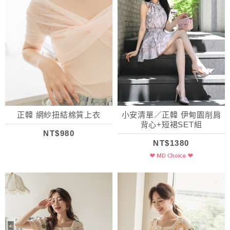
正韓 網紗扭結棉質上衣
小安清單／正韓 伊甸園削肩
背心+短裙SET組
NT$980
NT$1380