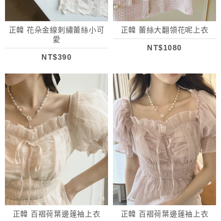
正韓 花朵金線刺繡蕾絲小可
正韓 蕾絲大翻領花呢上衣
愛
NT$1080
NT$390
正韓 百褶荷葉邊蓬袖上衣
正韓 百褶荷葉邊蓬袖上衣