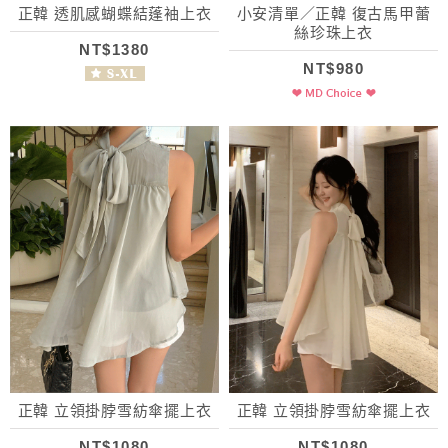
正韓 透肌感蝴蝶結蓬袖上衣
小安清單／正韓 復古馬甲蕾
絲珍珠上衣
NT$1380
NT$980
正韓 立領掛脖雪紡傘擺上衣
正韓 立領掛脖雪紡傘擺上衣
NT$1080
NT$1080