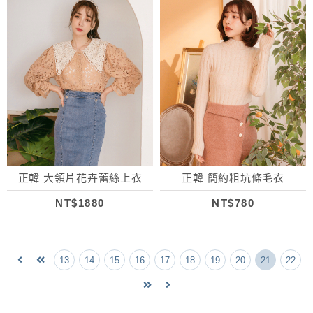
正韓 大領片花卉蕾絲上衣
正韓 簡約粗坑條毛衣
NT$1880
NT$780
13
14
15
16
17
18
19
20
21
22