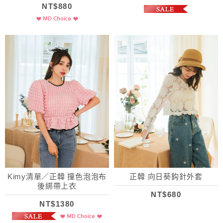
NT$880
Kimy清單／正韓 撞色泡泡布
正韓 向日葵鈎針外套
後綁帶上衣
NT$680
NT$1380