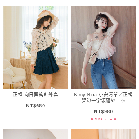
正韓 向日葵鈎針外套
Kimy.Nina.小安清單／正韓
夢幻一字領蓬紗上衣
NT$680
NT$980