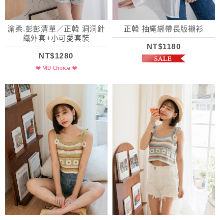
渝柔.彭彭清單／正韓 洞洞針
正韓 抽繩綁帶長版襯衫
織外套+小可愛套裝
NT$1180
NT$1280