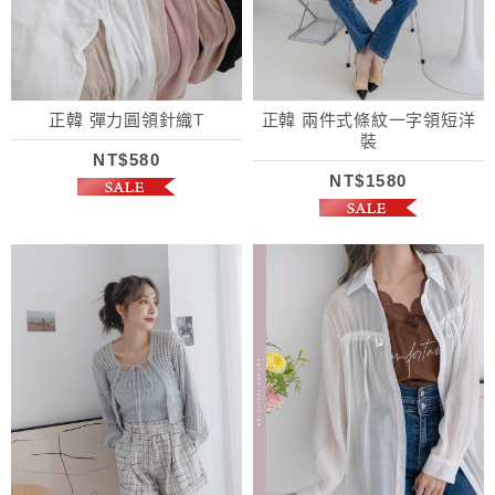
正韓 彈力圓領針織T
正韓 兩件式條紋一字領短洋
裝
NT$580
NT$1580