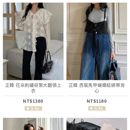
正韓 花朵刺繡荷葉大翻領上
正韓 西裝馬甲蝴蝶結綁帶背
衣
心
NT$1380
NT$1180