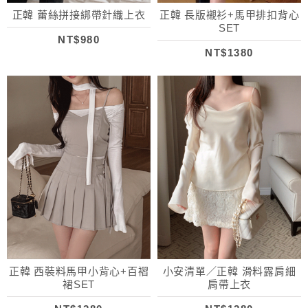
正韓 蕾絲拼接綁帶針織上衣
正韓 長版襯衫+馬甲排扣背心
SET
NT$980
NT$1380
正韓 西裝料馬甲小背心+百褶
小安清單／正韓 滑料露肩細
裙SET
肩帶上衣