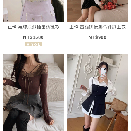
正韓 氣球泡泡袖蕾絲襯衫
正韓 蕾絲拼接綁帶針織上衣
NT$1580
NT$980