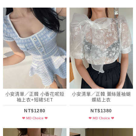
小安清單／正韓 小香花呢短
小安清單／正韓 蕾絲蓬袖蝴
袖上衣+短裙SET
蝶結上衣
NT$1280
NT$1380