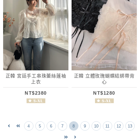
正韓 宮廷手工串珠蕾絲蓬袖
正韓 立體玫瑰蝴蝶結綁帶背
上衣
心
NT$2380
NT$1280
4
5
6
7
8
9
10
11
12
13