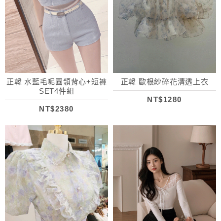
正韓 水藍毛呢圓領背心+短褲
正韓 歐根紗碎花清透上衣
SET4件組
NT$1280
NT$2380