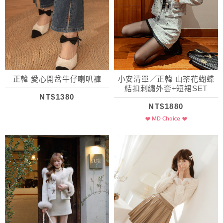
正韓 愛心開岔牛仔喇叭褲
小安清單／正韓 山茶花蝴蝶
結扣刺繡外套+短裙SET
NT$1380
NT$1880