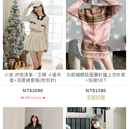
小安.許悅清單／正韓 小香外
北歐蝴蝶結圖騰針織上衣外套
套+百摺裙套裝(附別針)
+短裙SET
NT$2080
NT$1380