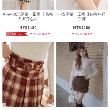
Kimy.家琪清單／正韓 千鳥格
小安清單／正韓 側綁帶牛仔
毛呢背心裙
短褲
NT$1480
NT$1280