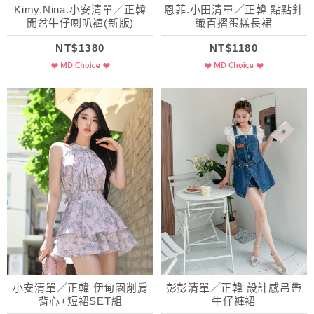
Kimy.Nina.小安清單／正韓
恩菲.小田清單／正韓 點點針
開岔牛仔喇叭褲(新版)
織百摺蛋糕長裙
NT$1380
NT$1180
小安清單／正韓 伊甸園削肩
彭彭清單／正韓 設計感吊帶
背心+短裙SET組
牛仔褲裙