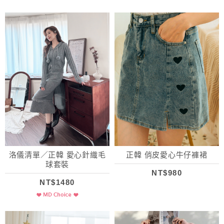
洛儀清單／正韓 愛心針織毛
正韓 俏皮愛心牛仔褲裙
球套裝
NT$980
NT$1480