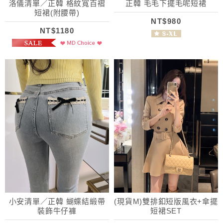
洛儀清單／正韓 格紋寬百褶
正韓 毛毛下擺毛呢短裙
短裙(附腰帶)
NT$980
NT$1180
小安清單／正韓 蝴蝶結緞帶
(現貨M)雙排釦短版風衣+傘擺
裝飾牛仔褲
短裙SET