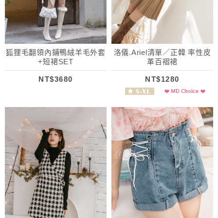
狐狸毛翻領內鋪鴨絨羊毛外套
洛儀.Ariel清單／正韓 率性皮
+短裙SET
革百褶裙
NT$3680
NT$1280