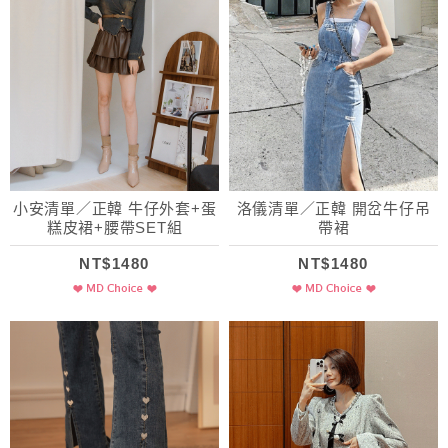
小安清單／正韓 牛仔外套+蛋
洛儀清單／正韓 開岔牛仔吊
糕皮裙+腰帶SET組
帶裙
NT$1480
NT$1480