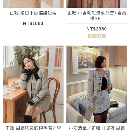
正韓 植絨小蝴蝶結短裙
正韓 小香毛呢流蘇外套+百褶
裙SET
NT$1080
NT$2380
正韓 蝴蝶結裝飾領毛呢外套
小安清單／正韓 山茶花蝴蝶