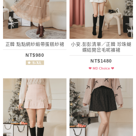
正韓 點點網紗緞帶蛋糕紗裙
小安.彭彭清單／正韓 珍珠蝴
蝶結開岔毛呢褲裙
NT$980
NT$1480