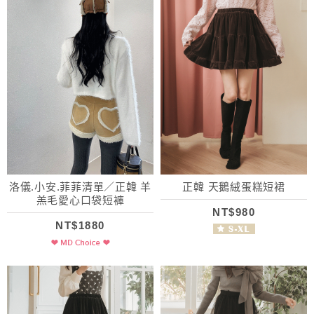
洛儀.小安.菲菲清單／正韓 羊
正韓 天鵝絨蛋糕短裙
羔毛愛心口袋短褲
NT$980
NT$1880