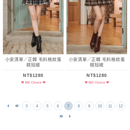
小安清單／正韓 毛料格紋蛋
小安清單／正韓 毛料格紋蛋
糕短裙
糕短裙
NT$1280
NT$1280
3
4
5
6
7
8
9
10
11
12