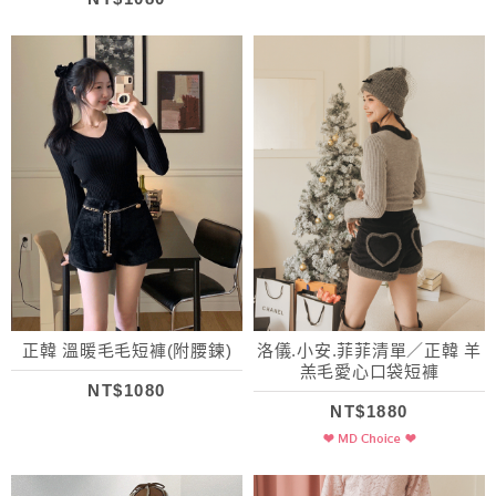
正韓 溫暖毛毛短褲(附腰鍊)
洛儀.小安.菲菲清單／正韓 羊
羔毛愛心口袋短褲
NT$1080
NT$1880