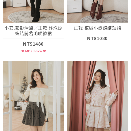
小安.彭彭清單／正韓 珍珠蝴
正韓 植絨小蝴蝶結短裙
蝶結開岔毛呢褲裙
NT$1080
NT$1480