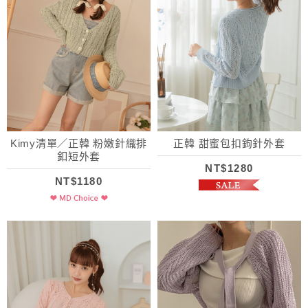
Kimy清單／正韓 粉嫩針織排
正韓 甜蜜包扣鉤針外套
釦短外套
NT$1280
NT$1180