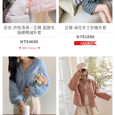
彭彭.許悅清單／正韓 狐狸毛
正韓 麻花手工針織外套
抽繩鴨絨外套
NT$1880
NT$4680