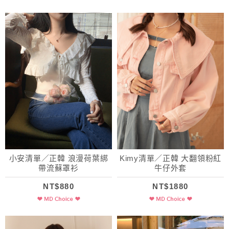
小安清單／正韓 浪漫荷葉綁
Kimy清單／正韓 大翻領粉紅
帶流蘇罩衫
牛仔外套
NT$880
NT$1880