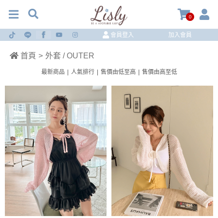
0
會員登入
加入會員
首頁
>
外套 / OUTER
最新商品
|
人氣排行
|
售價由低至高
|
售價由高至低