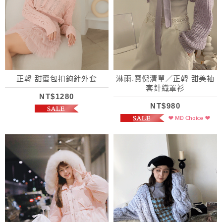
正韓 甜蜜包扣鉤針外套
淋雨.寶倪清單／正韓 甜美袖
套針織罩衫
NT$1280
NT$980