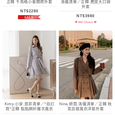
正韓 千鳥格小香開襟外套
洛儀清單／正韓 麂皮大口袋
外套
NT$2280
NT$3980
Kimy.小安.恩菲清單／*自訂
Nina.妍霓.洛儀清單／正韓 秋
款*正韓 點點網紗層次風衣
氛百褶風衣洋裝外套