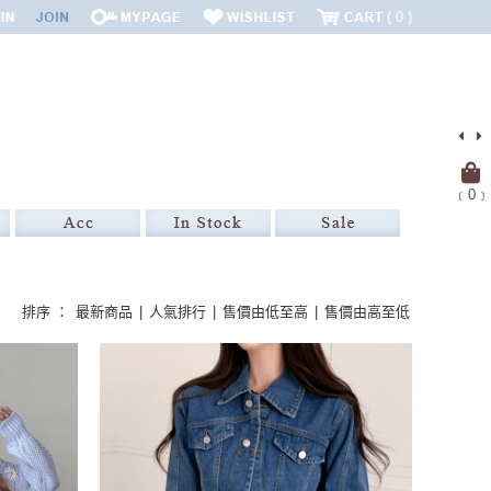
0
﹝
0
﹞
排序 ：
最新商品
|
人氣排行
|
售價由低至高
|
售價由高至低