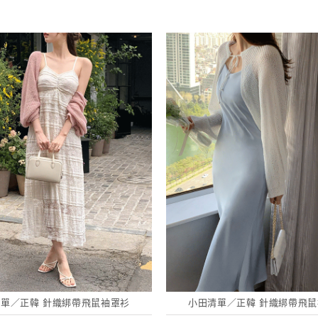
單／正韓 針織綁帶飛鼠袖罩衫
小田清單／正韓 針織綁帶飛