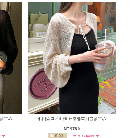
鼠袖罩衫
小田清單／正韓 針織綁帶飛鼠袖罩衫
NT$780