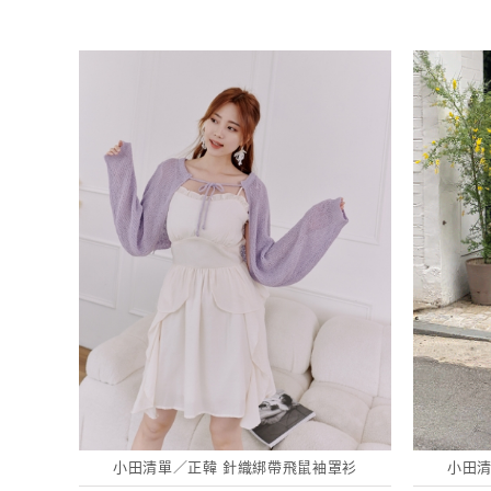
小田清單／正韓 針織綁帶飛鼠袖罩衫
小田清