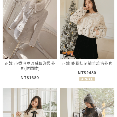
正韓 小香毛呢流蘇邊洋裝外
正韓 蝴蝶結刺繡羊羔毛外套
套(附圍脖)
NT$2480
NT$1680