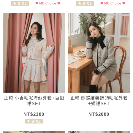
正韓 小香毛呢流蘇外套+百褶
正韓 蝴蝶結裝飾領毛呢外套
裙SET
+短裙SET
NT$2380
NT$2080