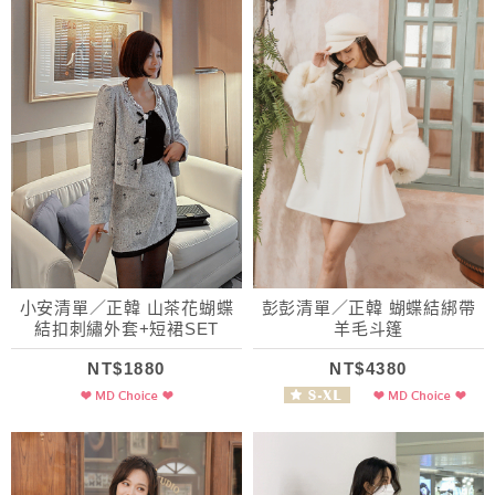
小安清單／正韓 山茶花蝴蝶
彭彭清單／正韓 蝴蝶結綁帶
結扣刺繡外套+短裙SET
羊毛斗篷
NT$1880
NT$4380