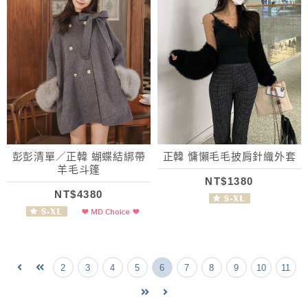
彭彭清單／正韓 蝴蝶結綁帶
正韓 慵懶毛毛披肩針織外套
羊毛斗篷
NT$1380
NT$4380
2
3
4
5
6
7
8
9
10
11