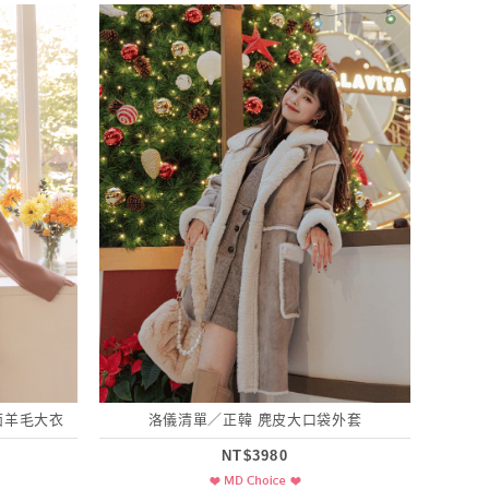
雙面羊毛大衣
洛儀清單／正韓 麂皮大口袋外套
NT$3980