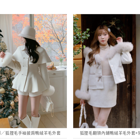
單／狐狸毛手袖披肩鴨絨羊毛外套
狐狸毛翻領內鋪鴨絨羊毛外套+短