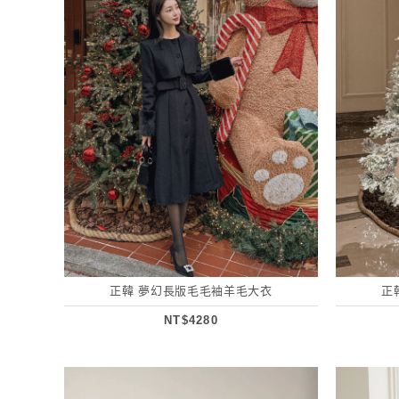
正韓 夢幻長版毛毛袖羊毛大衣
正
NT$4280