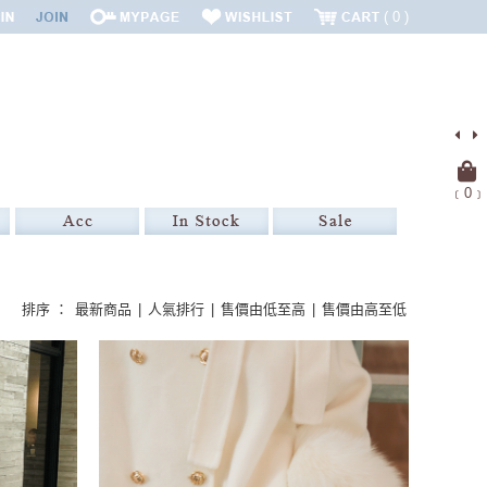
0
﹝
0
﹞
排序 ：
最新商品
|
人氣排行
|
售價由低至高
|
售價由高至低