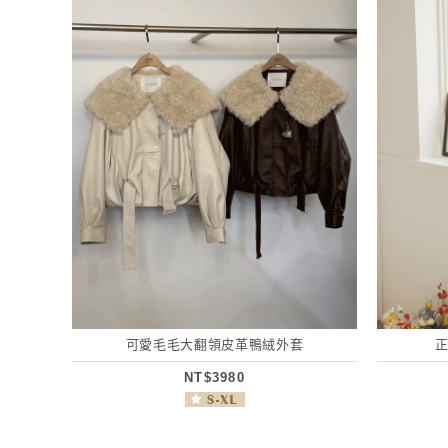
可愛毛毛大翻領皮革鴨絨外套
NT$3980