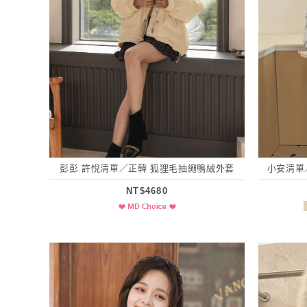
彭彭.許悅清單／正韓 狐狸毛抽繩鴨絨外套
小安清單
NT$4680