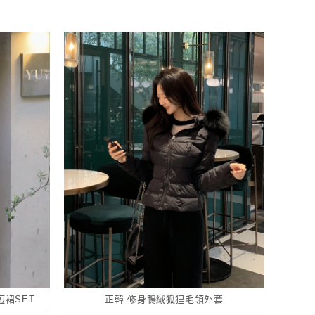
裙SET
正韓 修身鴨絨狐狸毛領外套