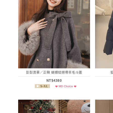
彭彭清單／正韓 蝴蝶結綁帶羊毛斗篷
NT$4380