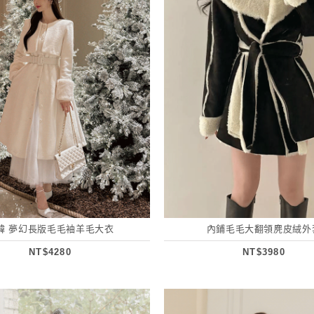
韓 夢幻長版毛毛袖羊毛大衣
內鋪毛毛大翻領麂皮絨外
NT$4280
NT$3980