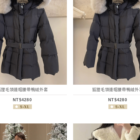
狐狸毛領連帽腰帶鴨絨外套
狐狸毛領連帽腰帶鴨絨外
NT$4280
NT$4280