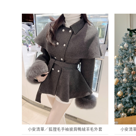
小安清單／狐狸毛手袖披肩鴨絨羊毛外套
小安清