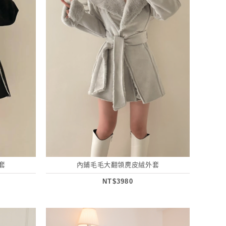
套
內鋪毛毛大翻領麂皮絨外套
NT$3980