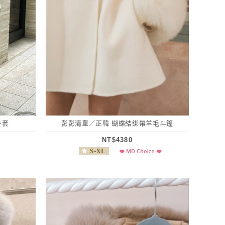
外套
彭彭清單／正韓 蝴蝶結綁帶羊毛斗篷
NT$4380