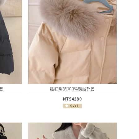
套
狐狸毛領100%鴨絨外套
NT$4280