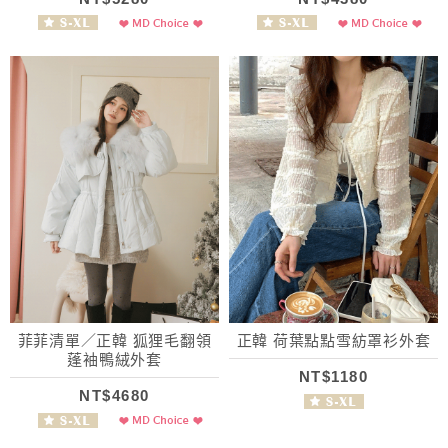
菲菲清單／正韓 狐狸毛翻領
正韓 荷葉點點雪紡罩衫外套
蓬袖鴨絨外套
NT$1180
NT$4680