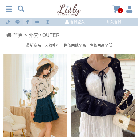
0
會員登入
加入會員
首頁
>
外套 / OUTER
最新商品
|
人氣排行
|
售價由低至高
|
售價由高至低