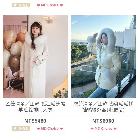
乙薇清單／正韓 狐狸毛連帽
恩菲清單／正韓 澎湃毛毛拼
羊毛雙排扣大衣
袖鴨絨外套(附腰帶)
NT$5480
NT$6980