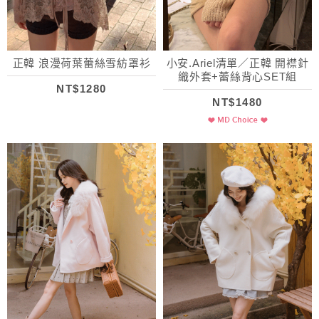
正韓 浪漫荷葉蕾絲雪紡罩衫
小安.Ariel清單／正韓 開襟針
織外套+蕾絲背心SET組
NT$1280
NT$1480