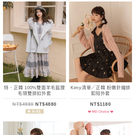
特．正韓 100%雙面羊毛狐狸
Kimy清單／正韓 粉嫩針織排
毛領雙排扣外套
釦短外套
NT$4980
NT$4880
NT$1180