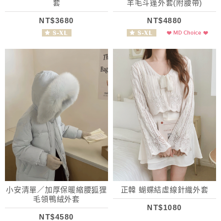
套
羊毛斗篷外套(附腰帶)
NT$3680
NT$4880
小安清單／加厚保暖縮腰狐狸
正韓 蝴蝶結虛線針織外套
毛領鴨絨外套
NT$1080
NT$4580