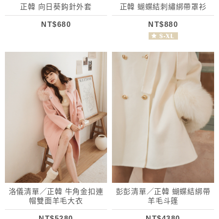
正韓 向日葵鈎針外套
正韓 蝴蝶結刺繡綁帶罩衫
NT$680
NT$880
洛儀清單／正韓 牛角金扣連
彭彭清單／正韓 蝴蝶結綁帶
帽雙面羊毛大衣
羊毛斗篷
NT$5280
NT$4380