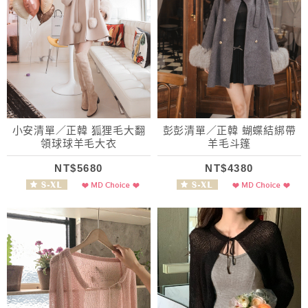
小安清單／正韓 狐狸毛大翻
彭彭清單／正韓 蝴蝶結綁帶
領球球羊毛大衣
羊毛斗篷
NT$5680
NT$4380