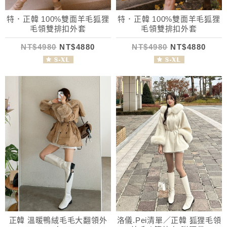
特．正韓 100%雙面羊毛狐狸
特．正韓 100%雙面羊毛狐狸
毛領雙排扣外套
毛領雙排扣外套
NT$4980
NT$4880
NT$4980
NT$4880
正韓 溫暖鴨絨毛毛大翻領外
洛儀.Pei清單／正韓 狐狸毛領