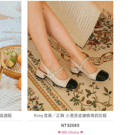
練高跟鞋
Kimy清單／正韓 小香漆皮鍊條瑪莉珍鞋
NT$2080