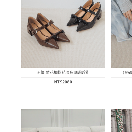
正韓 雕花蝴蝶結真皮瑪莉珍鞋
(零
NT$2080