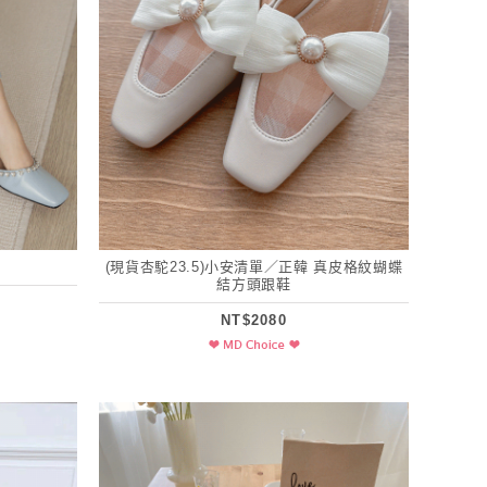
(現貨杏駝23.5)小安清單／正韓 真皮格紋蝴蝶
結方頭跟鞋
NT$2080