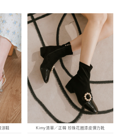
跟涼鞋
Kimy清單／正韓 珍珠花圈漆皮彈力靴