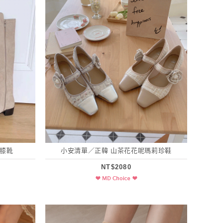
過膝靴
小安清單／正韓 山茶花花呢瑪莉珍鞋
NT$2080