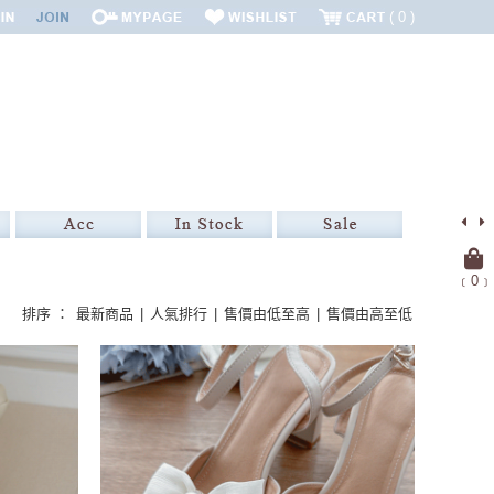
0
﹝
0
﹞
排序 ：
最新商品
|
人氣排行
|
售價由低至高
|
售價由高至低