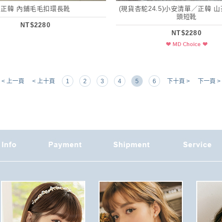
正韓 內鋪毛毛扣環長靴
(現貨杏駝24.5)小安清單／正韓 
頭短靴
NT$2280
NT$2280
< 上一頁
< 上十頁
1
2
3
4
5
6
下十頁 >
下一頁 >