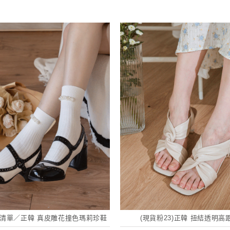
my清單／正韓 真皮雕花撞色瑪莉珍鞋
(現貨粉23)正韓 扭結透明高