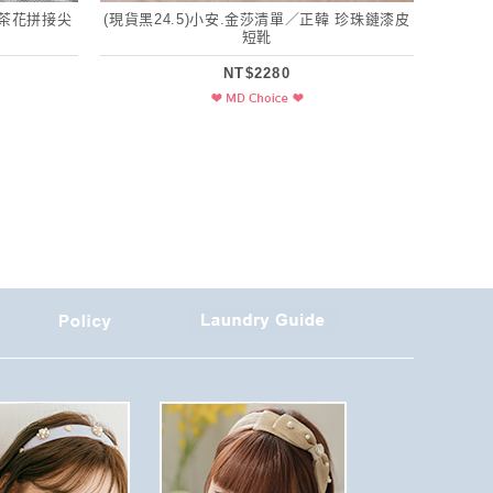
山茶花拼接尖
(現貨黑24.5)小安.金莎清單／正韓 珍珠鏈漆皮
短靴
NT$2280