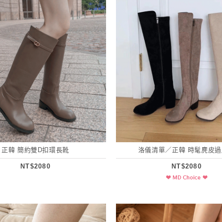
正韓 簡約雙D扣環長靴
洛儀清單／正韓 時髦麂皮
NT$2080
NT$2080