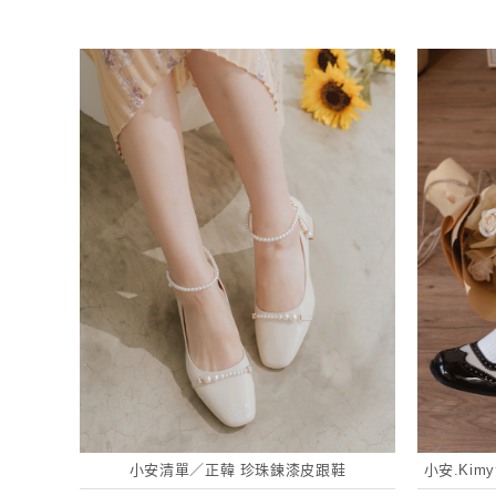
小安清單／正韓 珍珠鍊漆皮跟鞋
小安.Ki