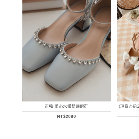
正韓 愛心水鑽繫踝跟鞋
(現貨杏駝
NT$2080