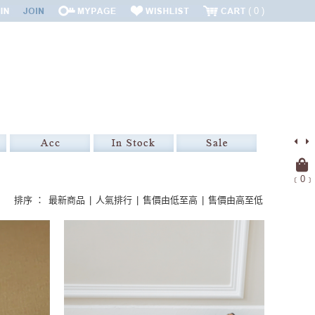
0
﹝
0
﹞
排序 ：
最新商品
|
人氣排行
|
售價由低至高
|
售價由高至低