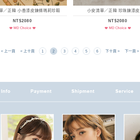
清單／正韓 小香漆皮鍊條瑪莉珍鞋
小安清單／正韓 珍珠鍊漆
NT$2080
NT$2080
< 上一頁
< 上十頁
1
2
3
4
5
6
下十頁 >
下一頁 >