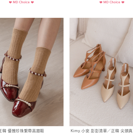
正韓 優雅珍珠繫帶高跟鞋
Kimy.小安.彭彭清單／正韓 尖頭