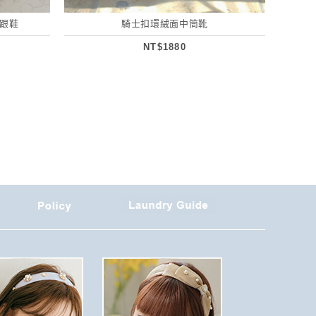
皮跟鞋
騎士扣環絨面中筒靴
NT$1880