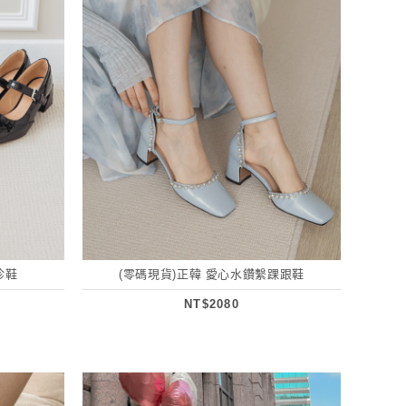
珍鞋
(零碼現貨)正韓 愛心水鑽繫踝跟鞋
NT$2080