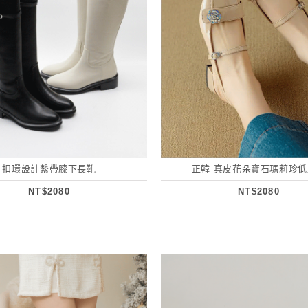
扣環設計繫帶膝下長靴
正韓 真皮花朵寶石瑪莉珍
NT$2080
NT$2080