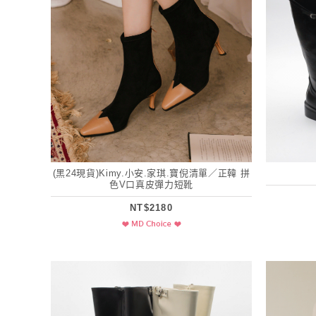
(黑24現貨)Kimy.小安.家琪.寶倪清單／正韓 拼
色V口真皮彈力短靴
NT$2180