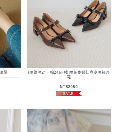
低跟鞋
(現貨黑24、棕24)正韓 雕花蝴蝶結真皮瑪莉珍
鞋
NT$2080