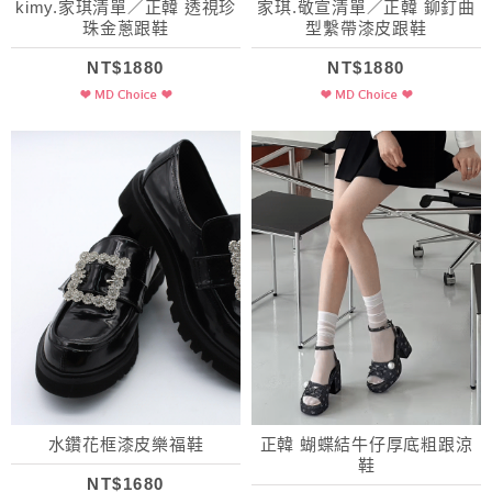
kimy.家琪清單／正韓 透視珍
家琪.敬宣清單／正韓 鉚釘曲
珠金蔥跟鞋
型繫帶漆皮跟鞋
NT$1880
NT$1880
水鑽花框漆皮樂福鞋
正韓 蝴蝶結牛仔厚底粗跟涼
鞋
NT$1680