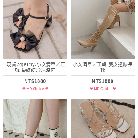
(現貨24)Kimy.小安清單／正
小安清單／正韓 麂皮過膝長
韓 蝴蝶結珍珠涼鞋
靴
NT$1880
NT$1880