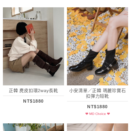
正韓 麂皮扣環2way長靴
小安清單／正韓 瑪麗珍寶石
扣彈力短靴
NT$1880
NT$1880