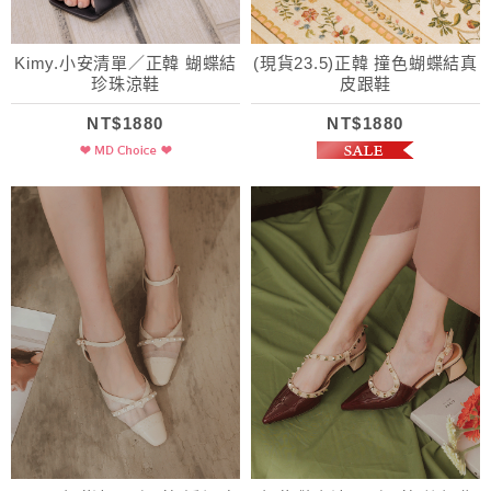
Kimy.小安清單／正韓 蝴蝶結
(現貨23.5)正韓 撞色蝴蝶結真
珍珠涼鞋
皮跟鞋
NT$1880
NT$1880