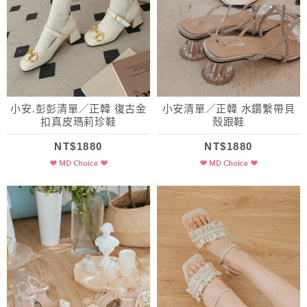
小安.彭彭清單／正韓 復古金
小安清單／正韓 水鑽繫帶貝
扣真皮瑪莉珍鞋
殼跟鞋
NT$1880
NT$1880