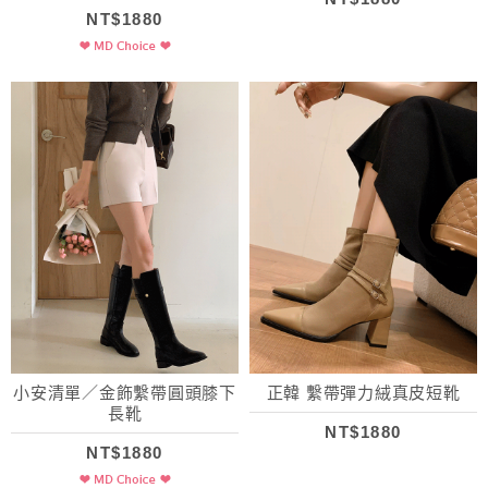
NT$1880
小安清單／金飾繫帶圓頭膝下
正韓 繫帶彈力絨真皮短靴
長靴
NT$1880
NT$1880