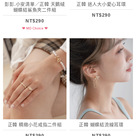
彭彭.小安清單／正韓 天鵝絨
正韓 迷人大小愛心耳環
蝴蝶結鯊魚夾二件組
NT$290
NT$290
正韓 精緻小花戒指二件組
正韓 蝴蝶結流線耳環
NT$290
NT$290