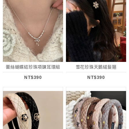
蕾絲蝴蝶結珍珠項鍊耳環組
雪花珍珠天鵝絨髮箍
NT$390
NT$390