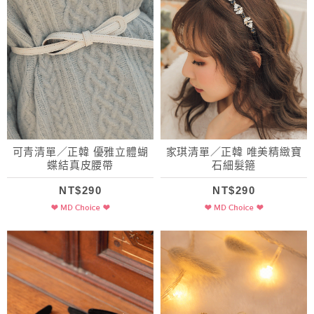
可青清單／正韓 優雅立體蝴
家琪清單／正韓 唯美精緻寶
蝶結真皮腰帶
石細髮箍
NT$290
NT$290