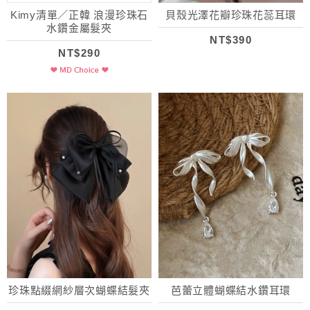
Kimy清單／正韓 浪漫珍珠石
貝殼光澤花瓣珍珠花蕊耳環
水鑽金屬髮夾
NT$390
NT$290
珍珠點綴網紗層次蝴蝶結髮夾
芭蕾立體蝴蝶結水鑽耳環