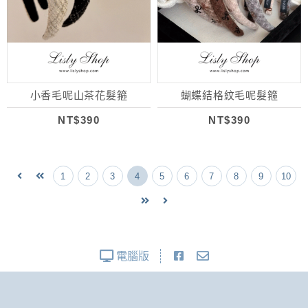
小香毛呢山茶花髮箍
蝴蝶結格紋毛呢髮箍
NT$390
NT$390
1
2
3
4
5
6
7
8
9
10
電腦版