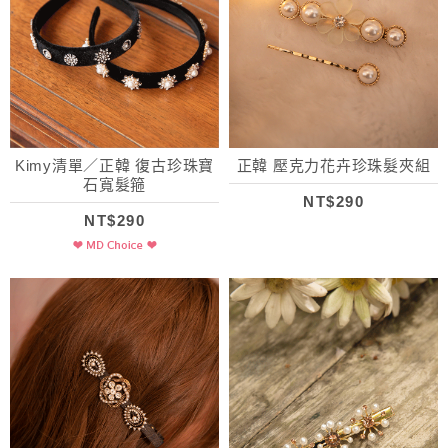
Kimy清單／正韓 復古珍珠寶
正韓 壓克力花卉珍珠髮夾組
石寬髮箍
NT$290
NT$290