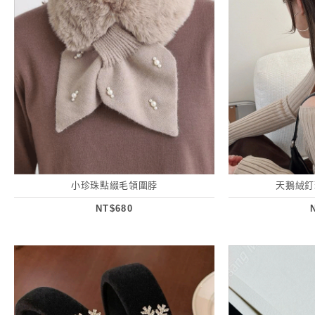
小珍珠點綴毛領圍脖
天鵝絨釘
NT$680