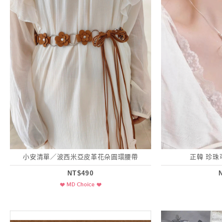
小安清單／波西米亞皮革花朵圓環腰帶
正韓 珍
NT$490