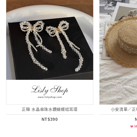
正韓 水晶串珠水鑽蝴蝶結耳環
小安清單／正
NT$390