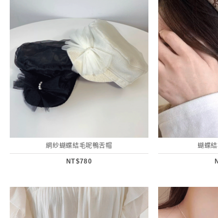
網紗蝴蝶結毛呢鴨舌帽
蝴蝶結
NT$780