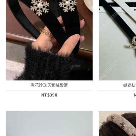
雪花珍珠天鵝絨髮箍
蝴蝶結
NT$390