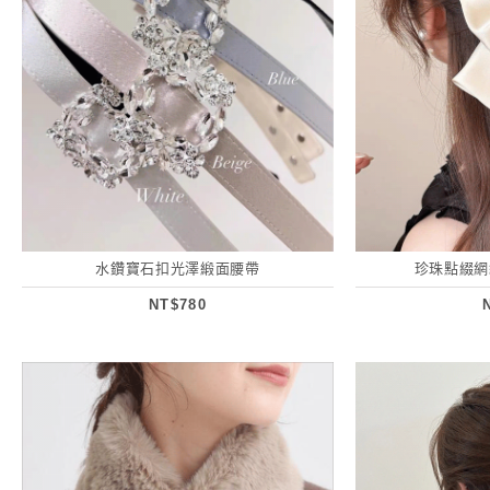
水鑽寶石扣光澤緞面腰帶
珍珠點綴網
NT$780