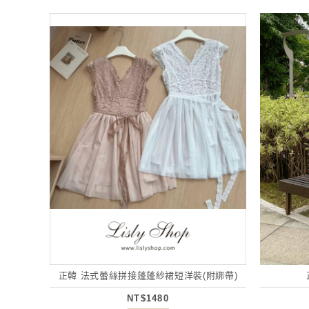
正韓 法式蕾絲拼接蓬蓬紗裙短洋裝(附綁帶)
NT$1480