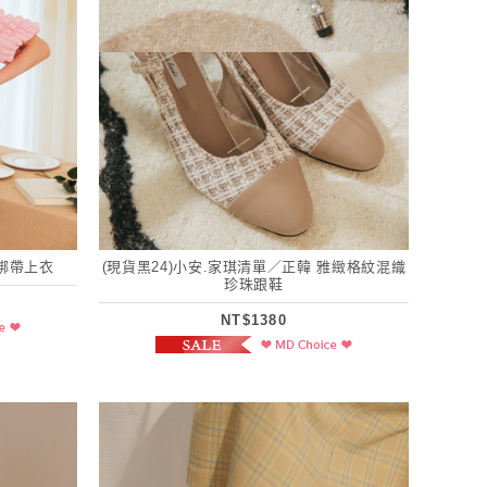
後綁帶上衣
(現貨黑24)小安.家琪清單／正韓 雅緻格紋混織
珍珠跟鞋
NT$1380