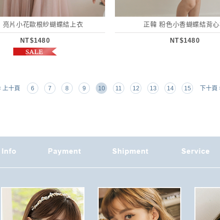
 亮片小花歐根紗蝴蝶結上衣
正韓 粉色小香蝴蝶結背心
NT$1480
NT$1480
< 上十頁
6
7
8
9
10
11
12
13
14
15
下十頁 