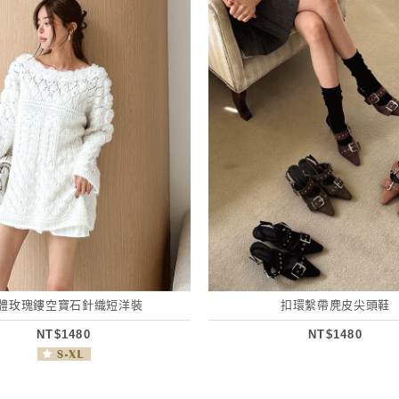
體玫瑰鏤空寶石針織短洋裝
扣環繫帶麂皮尖頭鞋
NT$1480
NT$1480