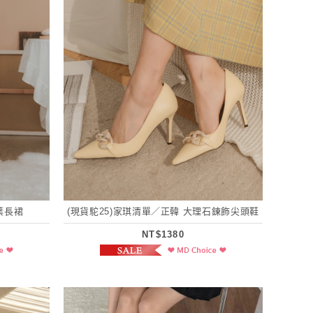
葉長裙
(現貨駝25)家琪清單／正韓 大理石鍊飾尖頭鞋
NT$1380