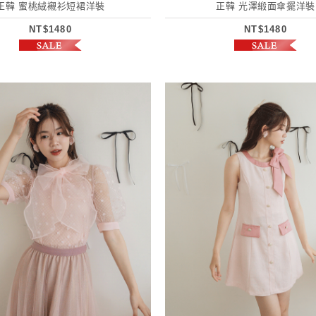
正韓 蜜桃絨襯衫短裙洋裝
正韓 光澤緞面傘擺洋裝
NT$1480
NT$1480