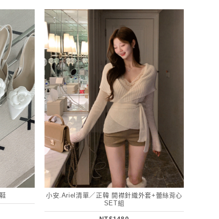
鞋
小安.Ariel清單／正韓 開襟針織外套+蕾絲背心
SET組