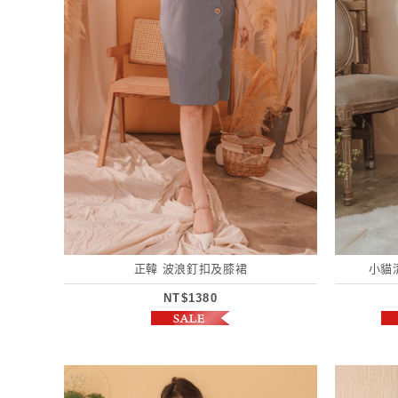
正韓 波浪釘扣及膝裙
小貓
NT$1380