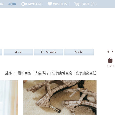
0
﹝
0
﹞
排序 ：
最新商品
|
人氣排行
|
售價由低至高
|
售價由高至低