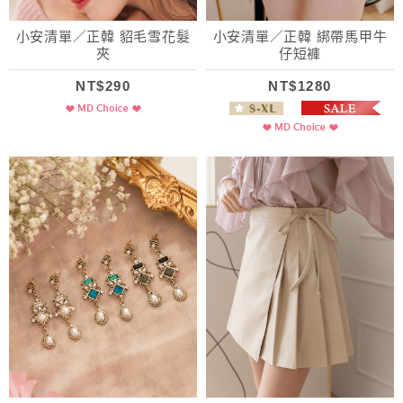
小安清單／正韓 貂毛雪花髮
小安清單／正韓 綁帶馬甲牛
夾
仔短褲
NT$290
NT$1280