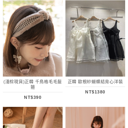
(淺棕現貨)正韓 千鳥格毛毛髮
正韓 歐根紗蝴蝶結背心洋裝
箍
NT$1380
NT$390