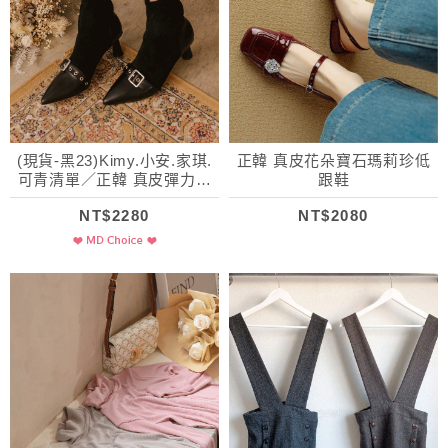
(現貨-黑23)Kimy.小安.家琪.
正韓 真皮花朵寶石瑪莉珍低
可青清單／正韓 真皮彈力絨
跟鞋
繫帶尖頭靴
NT$2280
NT$2080