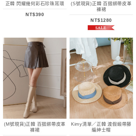
正韓 閃耀幾何彩石珍珠耳環
(S號現貨)正韓 百摺綁帶皮革
褲裙
NT$390
NT$1280
(M號現貨)正韓 百摺綁帶皮革
Kimy清單／正韓 渡假緞帶藤
褲裙
編紳士帽