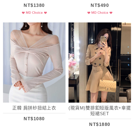
NT$1380
NT$490
正韓 肩拼紗扭結上衣
(現貨M)雙排釦短版風衣+傘擺
短裙SET
NT$1080
NT$1880