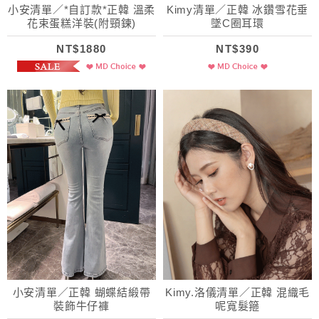
小安清單／*自訂款*正韓 溫柔
Kimy清單／正韓 冰鑽雪花垂
花束蛋糕洋裝(附頸鍊)
墜C圈耳環
NT$1880
NT$390
小安清單／正韓 蝴蝶結緞帶
Kimy.洛儀清單／正韓 混織毛
裝飾牛仔褲
呢寬髮箍