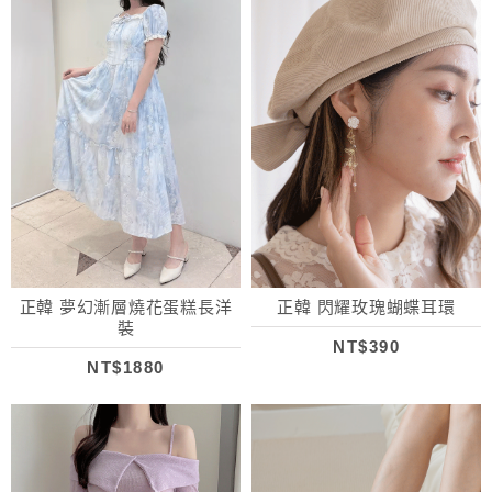
正韓 夢幻漸層燒花蛋糕長洋
正韓 閃耀玫瑰蝴蝶耳環
裝
NT$390
NT$1880