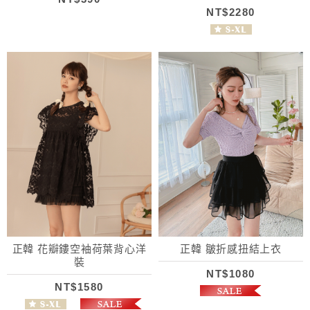
NT$2280
正韓 花瓣鏤空袖荷葉背心洋
正韓 皺折感扭結上衣
裝
NT$1080
NT$1580