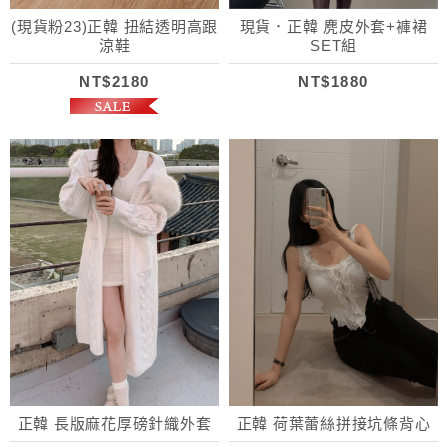
(現貨粉23)正韓 扭結透明高跟
現貨．正韓 麂皮外套+褲裙
涼鞋
SET組
NT$2180
NT$1880
正韓 長版麻花厚磅針織外套
正韓 荷葉蕾絲拼接坑條背心