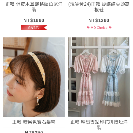
正韓 俏皮木耳邊格紋魚尾洋
(現貨黃24)正韓 蝴蝶結尖頭高
裝
根鞋
NT$1880
NT$1280
正韓 糖果色寶石髮箍
正韓 精緻雪點印花拼接短洋
裝
NT$390