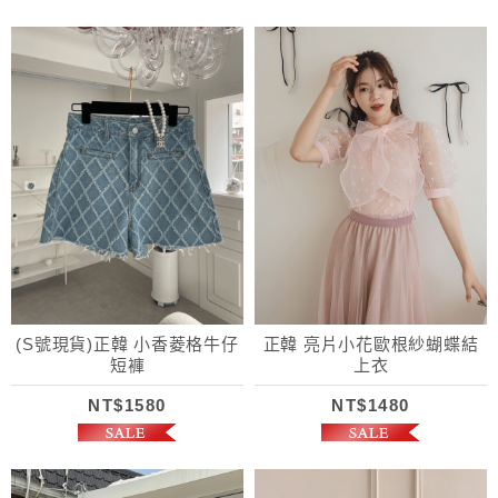
(S號現貨)正韓 小香菱格牛仔
正韓 亮片小花歐根紗蝴蝶結
短褲
上衣
NT$1580
NT$1480