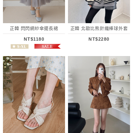
正韓 閃閃網紗傘擺長裙
正韓 北歐比熊針織棒球外套
NT$1180
NT$2280