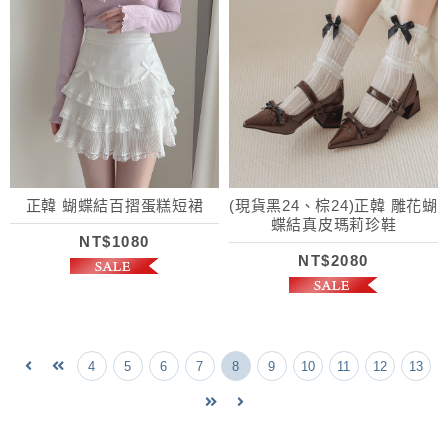
正韓 蝴蝶結百摺蛋糕短裙
(現貨黑24、棕24)正韓 雕花蝴
蝶結真皮瑪莉珍鞋
NT$1080
NT$2080
4
5
6
7
8
9
10
11
12
13