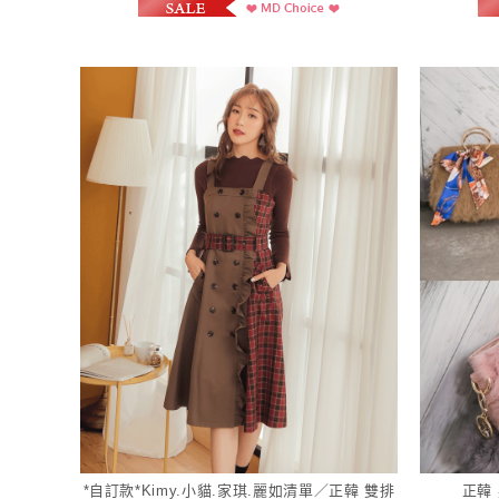
*自訂款*Kimy.小貓.家琪.麗如清單／正韓 雙排
正韓