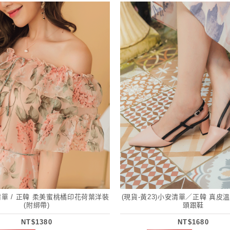
清單 / 正韓 柔美蜜桃橘印花荷葉洋裝
(現貨-黃23)小安清單／正韓 真皮
(附綁帶)
頭跟鞋
NT$1380
NT$1680