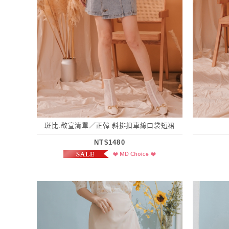
斑比.敬宣清單／正韓 斜排扣車線口袋短裙
NT$1480