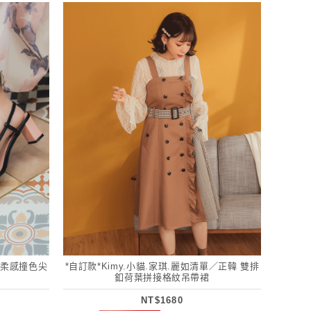
溫柔感撞色尖
*自訂款*Kimy.小貓.家琪.麗如清單／正韓 雙排
釦荷葉拼接格紋吊帶裙
NT$1680