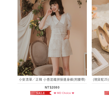
小安清單／正韓 小香混織拼接連身褲(附腰帶)
(現貨駝2
NT$2080