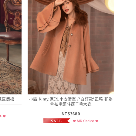
感直筒裙
小貓.Kimy.家琪.小安清單 /*自訂款*正韓 花瓣
傘袖毛領斗篷羊毛大衣
NT$3680