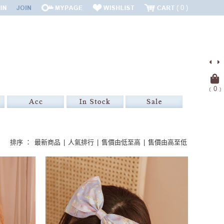
0
﹝
0
﹞
排序 ：
最新商品
|
人氣排行
|
售價由低至高
|
售價由高至低