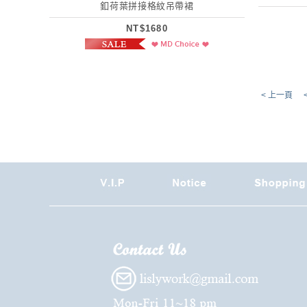
釦荷葉拼接格紋吊帶裙
NT$1680
< 上一頁