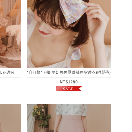
葉印花洋裝
*自訂款*正韓 夢幻獨角獸蕾絲居家睡衣(附髮帶)
NT$1280