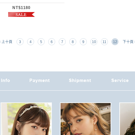
NT$1180
< 上十頁
3
4
5
6
7
8
9
10
11
12
下十頁 