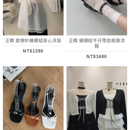
正韓 歐根紗蝴蝶結背心洋裝
正韓 蝴蝶結牛仔厚底粗跟涼
鞋
NT$1380
NT$1680