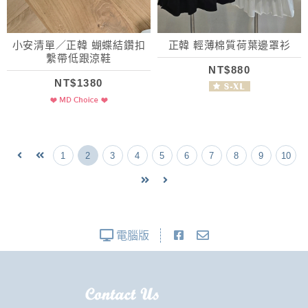
小安清單／正韓 蝴蝶結鑽扣
正韓 輕薄棉質荷葉邊罩衫
繫帶低跟涼鞋
NT$880
NT$1380
1
2
3
4
5
6
7
8
9
10
電腦版