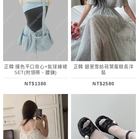
正韓 撞色平口背心+氣球褲裙
正韓 銀蔥雪紡荷葉蛋糕長洋
SET(附領帶、腰鍊)
裝
NT$1380
NT$2580