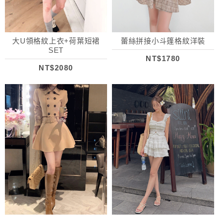
大U領格紋上衣+荷葉短裙
蕾絲拼接小斗篷格紋洋裝
SET
NT$1780
NT$2080