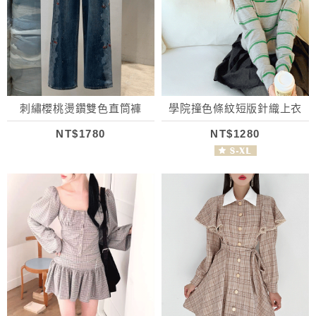
刺繡櫻桃燙鑽雙色直筒褲
學院撞色條紋短版針織上衣
NT$1780
NT$1280