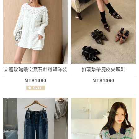
立體玫瑰鏤空寶石針織短洋裝
扣環繫帶麂皮尖頭鞋
NT$1480
NT$1480