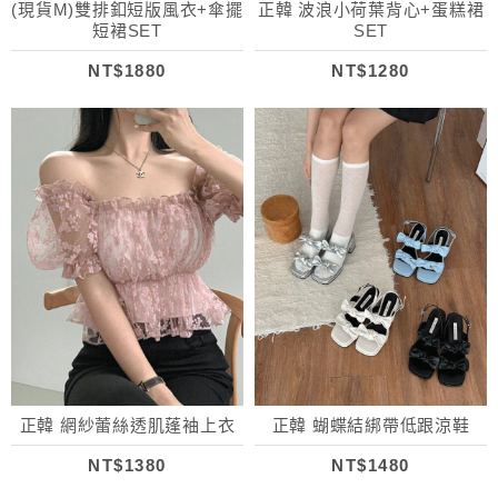
(現貨M)雙排釦短版風衣+傘擺
正韓 波浪小荷葉背心+蛋糕裙
短裙SET
SET
NT$1880
NT$1280
正韓 網紗蕾絲透肌蓬袖上衣
正韓 蝴蝶結綁帶低跟涼鞋
NT$1380
NT$1480