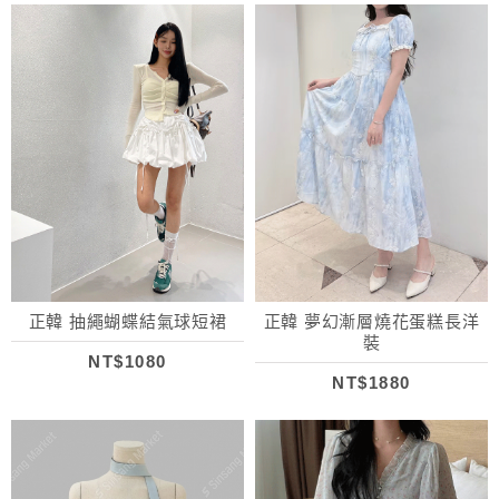
正韓 抽繩蝴蝶結氣球短裙
正韓 夢幻漸層燒花蛋糕長洋
裝
NT$1080
NT$1880