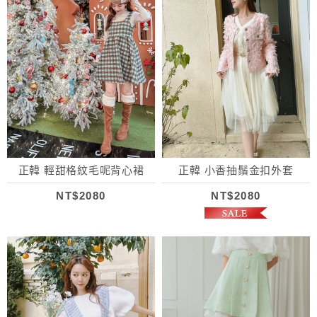
正韓 輕甜格紋毛呢背心裙
正韓 小香抽鬚金扣外套
NT$2080
NT$2080