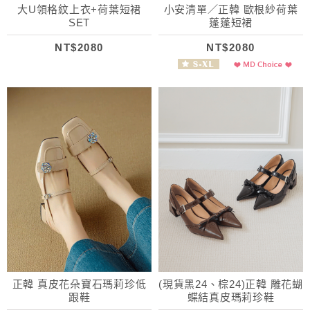
大U領格紋上衣+荷葉短裙
小安清單／正韓 歐根紗荷葉
SET
蓬蓬短裙
NT$2080
NT$2080
正韓 真皮花朵寶石瑪莉珍低
(現貨黑24、棕24)正韓 雕花蝴
跟鞋
蝶結真皮瑪莉珍鞋