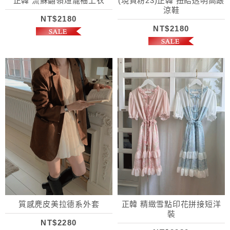
正韓 流蘇翻領燈籠袖上衣
(現貨粉23)正韓 扭結透明高跟
涼鞋
NT$2180
NT$2180
質感麂皮美拉德系外套
正韓 精緻雪點印花拼接短洋
裝
NT$2280