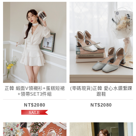
正韓 緞面V領襯衫+蛋糕短裙
(零碼現貨)正韓 愛心水鑽繫踝
+領帶SET3件組
跟鞋
NT$2080
NT$2080