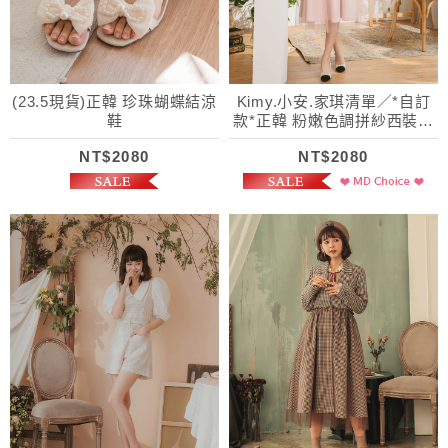
(23.5現貨)正韓 珍珠蝴蝶結涼
Kimy.小安.家琪清單／*自訂
鞋
款*正韓 粉嫩色調拼紗西裝風
衣(附腰帶)
NT$2080
NT$2080