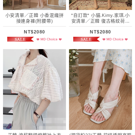
小安清單／正韓 小香混織拼
*自訂款* 小貓.Kimy.家琪.小
接連身褲(附腰帶)
安清單／正韓 復古格紋荷葉
層次拼紗外套
NT$2080
NT$2080