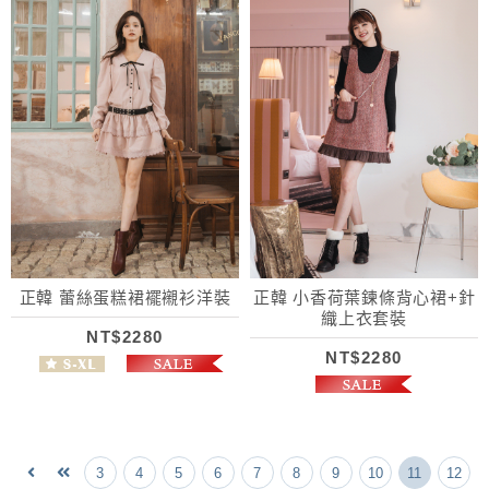
正韓 蕾絲蛋糕裙襬襯衫洋裝
正韓 小香荷葉鍊條背心裙+針
織上衣套裝
NT$2280
NT$2280
3
4
5
6
7
8
9
10
11
12