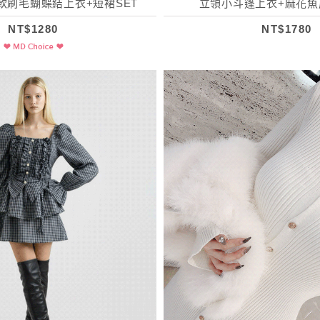
軟刷毛蝴蝶結上衣+短裙SET
立領小斗篷上衣+麻花魚
NT$1280
NT$1780