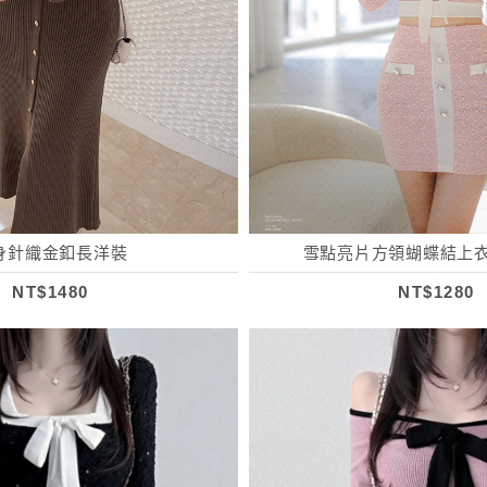
身針織金釦長洋裝
雪點亮片方領蝴蝶結上衣
NT$1480
NT$1280