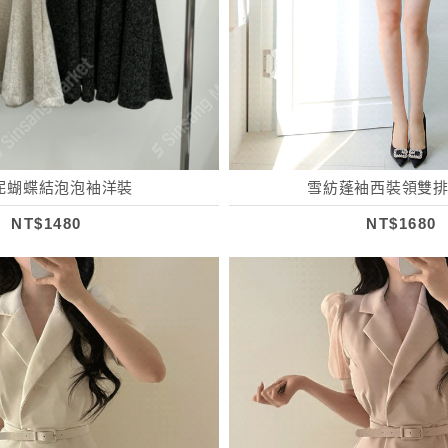
呢蝴蝶結泡泡袖洋裝
雪紡蓬袖西裝領雙
NT$1480
NT$1680