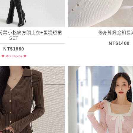
荷葉小格紋方領上衣+蛋糕短裙
修身針織金釦長
SET
NT$1480
NT$1880