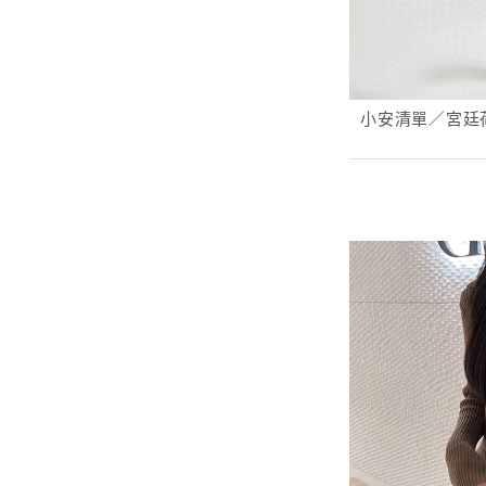
小安清單／宮廷