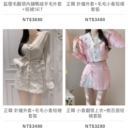
狐狸毛翻領內鋪鴨絨羊毛外套
正韓 針織外套+毛毛小香短裙
+短裙SET
套裝
NT$3680
NT$3480
正韓 針織外套+毛毛小香短裙
正韓 小香翻領上衣+側百摺短
套裝
裙套裝
NT$3480
NT$3280