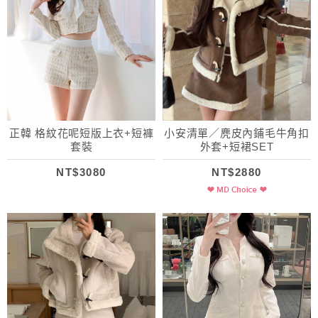
正韓 格紋花呢短版上衣+短褲
小安清單／麂皮內鋪毛牛角扣
套裝
外套+短裙SET
NT$3080
NT$2880