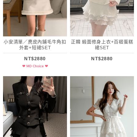
小安清單／麂皮內鋪毛牛角扣
正韓 緞面修身上衣+百褶蛋糕
外套+短裙SET
裙SET
NT$2880
NT$2880