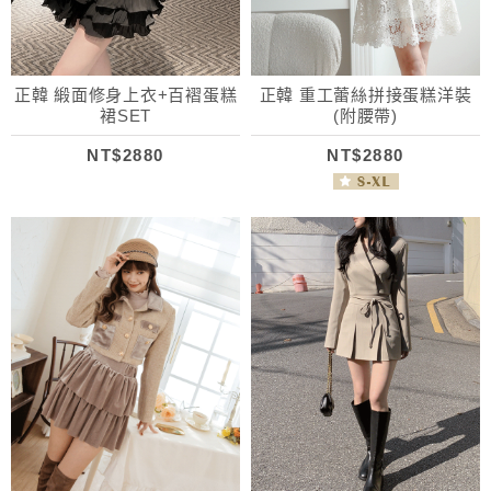
正韓 緞面修身上衣+百褶蛋糕
正韓 重工蕾絲拼接蛋糕洋裝
裙SET
(附腰帶)
NT$2880
NT$2880