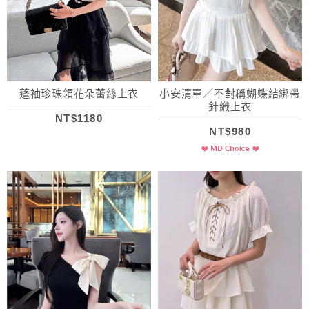
蓬袖珍珠領花朵蕾絲上衣
小安清單／不對稱蝴蝶結綁帶
針織上衣
NT$1180
NT$980