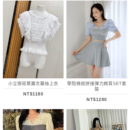
小立領荷葉層次蕾絲上衣
學院條紋拼接彈力棉質SET套
裝
NT$1180
NT$1280