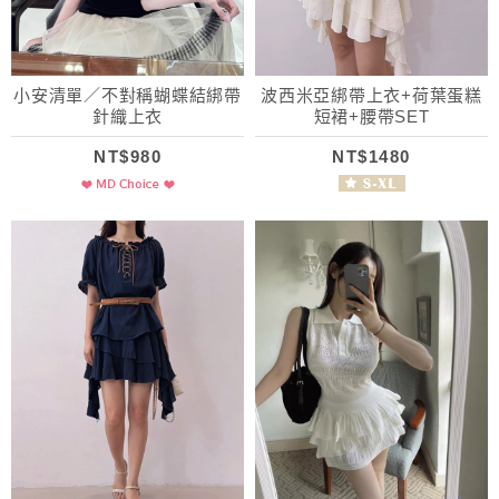
小安清單／不對稱蝴蝶結綁帶
波西米亞綁帶上衣+荷葉蛋糕
針織上衣
短裙+腰帶SET
NT$980
NT$1480