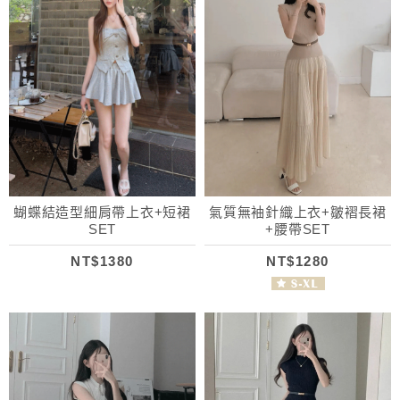
蝴蝶結造型細肩帶上衣+短裙
氣質無袖針織上衣+皺褶長裙
SET
+腰帶SET
NT$1380
NT$1280