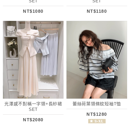
SET
SET
NT$1080
NT$1180
光澤感不對稱一字領+長紗裙
蕾絲荷葉領條紋短袖T恤
SET
NT$1280
NT$2080