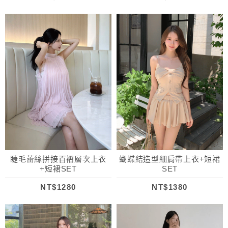
睫毛蕾絲拼接百褶層次上衣
蝴蝶結造型細肩帶上衣+短裙
+短裙SET
SET
NT$1280
NT$1380