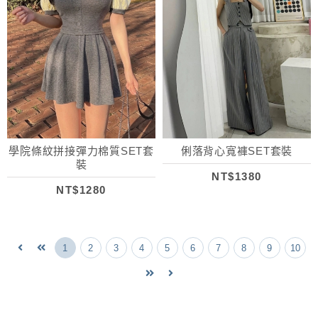
學院條紋拼接彈力棉質SET套
俐落背心寬褲SET套裝
裝
NT$1380
NT$1280
1
2
3
4
5
6
7
8
9
10