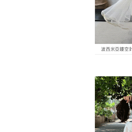
波西米亞鏤空針