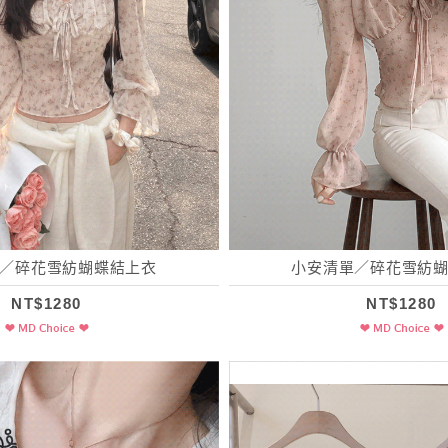
／碎花雪紡蝴蝶結上衣
小安清單／碎花雪紡
NT$1280
NT$1280