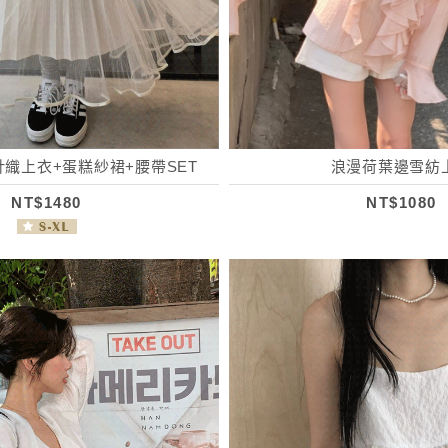
織上衣+蛋糕紗裙+腰帶SET
浪漫荷葉邊雪紡
NT$1480
NT$1080