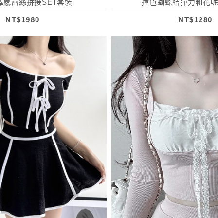
澤感蕾絲拼接SET套裝
撞色蝴蝶結彈力粗花呢
NT$1980
NT$1280