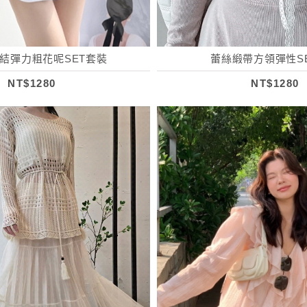
結彈力粗花呢SET套裝
蕾絲緞帶方領彈性S
NT$1280
NT$1280