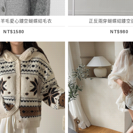
諾羊毛愛心鏤空蝴蝶結毛衣
正反兩穿蝴蝶結鏤空
NT$1580
NT$980