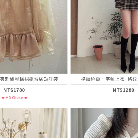
／唯美刺繡蛋糕裙襬雪紡短洋裝
格紋繞頸一字領上衣+格紋
NT$1780
NT$1280