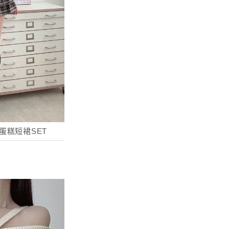
蛋糕短裙SET