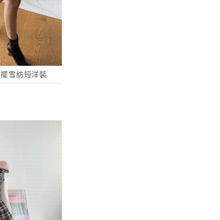
糕裙襬雪紡短洋裝