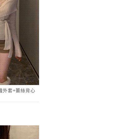
針織外套+蕾絲背心