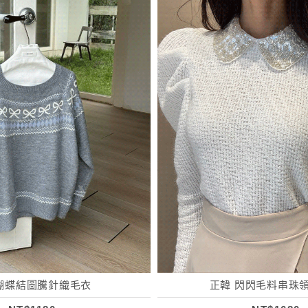
蝴蝶結圖騰針織毛衣
正韓 閃閃毛料串珠