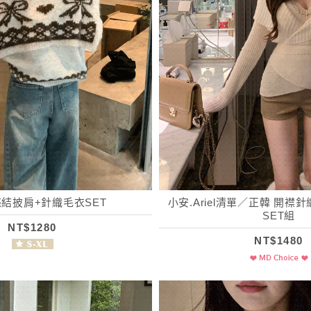
結披肩+針織毛衣SET
小安.Ariel清單／正韓 開襟
SET組
NT$1280
NT$1480