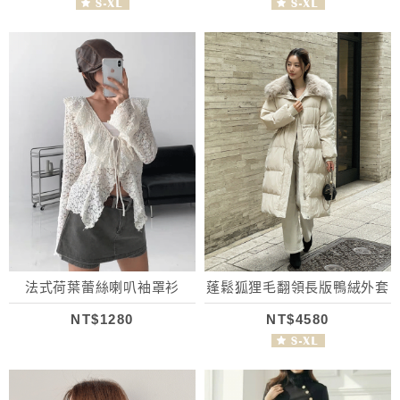
法式荷葉蕾絲喇叭袖罩衫
蓬鬆狐狸毛翻領長版鴨絨外套
NT$1280
NT$4580