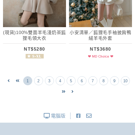
(現貨)100%雙面羊毛淺奶茶狐
小安清單／狐狸毛手袖披肩鴨
狸毛領大衣
絨羊毛外套
NT$5280
NT$3680
1
2
3
4
5
6
7
8
9
10
電腦版