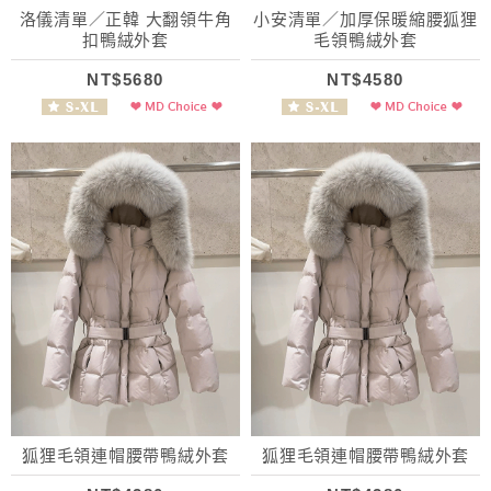
洛儀清單／正韓 大翻領牛角
小安清單／加厚保暖縮腰狐狸
扣鴨絨外套
毛領鴨絨外套
NT$5680
NT$4580
狐狸毛領連帽腰帶鴨絨外套
狐狸毛領連帽腰帶鴨絨外套