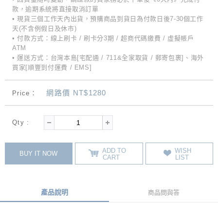
款，逾期系統將直接取消訂單
• 現貨三個工作天內出貨，預購商品到貨日為付款日後7-30個工作
天(不含例假日及休市)
• 付款方式：線上刷卡 / 刷卡分3期 / 超商代碼繳費 / 虛擬帳戶
ATM
• 運送方式：台灣本島[宅配通 / 711&全家取貨 / 郵寄包裹]、海外
買家[順豐到付運費 / EMS]
網路價 NT$1280
Price：
Qty :
ADD TO
WISH
BUY IT NOW
CART
LIST
產品說明
商品問與答