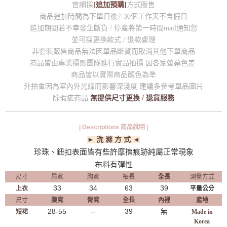
官網採
[追加預購]
方式販售
商品追加時間為下單日後7-30個工作天不含假日
追加期間若不幸發生斷貨 / 停產將第一時間mail通知您
並可採更換款式 / 退款處理
非套裝販售商品無法因單品斷貨而取消其他下單商品
商品皆由專業攝影團隊進行實品拍攝 因各家螢幕色差
商品皆以實際商品顏色為準
外拍會因為室內外光線而影響深淺度 建議多參考單品圖片
除瑕疵商品
無提供尺寸更換 / 退貨服務
| Descriptions 商品說明 |
► 洗 滌 方 式 ◄
珍珠、鈕扣表面皆有些許摩擦痕跡純屬正常現象
布料有彈性
尺寸
肩寬
胸寬
袖長
全長
測量方式
33
34
63
39
上衣
平量公分
尺寸
腰寬
臀寬
全長
內裡
產地
28-55
--
39
無
短裙
Made in
Korea