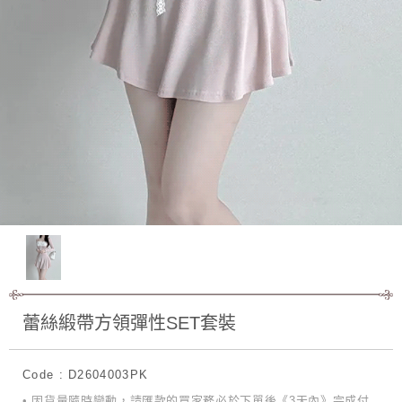
蕾絲緞帶方領彈性SET套裝
Code : D2604003PK
• 因貨量隨時變動，請匯款的買家務必於下單後《3天內》完成付