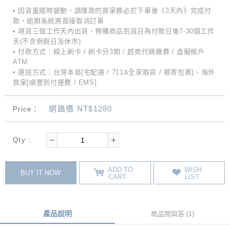
• 因貨量隨時變動，請匯款的買家務必於下單後《3天內》完成付
款，逾期系統將直接取消訂單
• 現貨三個工作天內出貨，預購商品到貨日為付款日後7-30個工作
天(不含例假日及休市)
• 付款方式：線上刷卡 / 刷卡分3期 / 超商代碼繳費 / 虛擬帳戶
ATM
• 運送方式：台灣本島[宅配通 / 711&全家取貨 / 郵寄包裹]、海外
買家[順豐到付運費 / EMS]
網路價 NT$1280
Price：
Qty :
ADD TO
WISH
BUY IT NOW
CART
LIST
產品說明
商品問與答 (1)