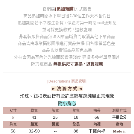
官網採
[追加預購]
方式販售
商品追加時間為下單日後7-30個工作天不含假日
追加期間若不幸發生斷貨 / 停產將第一時間mail通知您
並可採更換款式 / 退款處理
非套裝販售商品無法因單品斷貨而取消其他下單商品
商品皆由專業攝影團隊進行實品拍攝 因各家螢幕色差
商品皆以實際商品顏色為準
外拍會因為室內外光線而影響深淺度 建議多參考單品圖片
除瑕疵商品
無提供尺寸更換 / 退貨服務
| Descriptions 商品說明 |
► 洗 滌 方 式 ◄
珍珠、鈕扣表面皆有些許摩擦痕跡純屬正常現象
附小背心
尺寸
肩寬
腋寬
臂寬
袖長
測量方式
41
25
18
66
F
平量公分
胸寬
腰寬
臀寬
全長
內裡
產地
58
32-50
--
88
下擺內裡
Made in