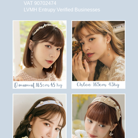
VAT 90702474
LVMH Entrupy Verified Businesses