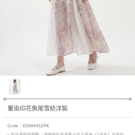
暈染印花魚尾雪紡洋裝
Code : D2604011PK
• 因貨量隨時變動，請匯款的買家務必於下單後《3天內》完成付