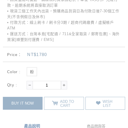
款，逾期系統將直接取消訂單
• 現貨三個工作天內出貨，預購商品到貨日為付款日後7-30個工作
天(不含例假日及休市)
• 付款方式：線上刷卡 / 刷卡分3期 / 超商代碼繳費 / 虛擬帳戶
ATM
• 運送方式：台灣本島[宅配通 / 711&全家取貨 / 郵寄包裹]、海外
買家[順豐到付運費 / EMS]
NT$1780
Price：
Color :
粉
Qty :
ADD TO
WISH
BUY IT NOW
CART
LIST
產品說明
商品問與答