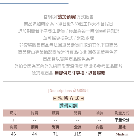
官網採
[追加預購]
方式販售
商品追加時間為下單日後7-30個工作天不含假日
追加期間若不幸發生斷貨 / 停產將第一時間mail通知您
並可採更換款式 / 退款處理
非套裝販售商品無法因單品斷貨而取消其他下單商品
商品皆由專業攝影團隊進行實品拍攝 因各家螢幕色差
商品皆以實際商品顏色為準
外拍會因為室內外光線而影響深淺度 建議多參考單品圖片
除瑕疵商品
無提供尺寸更換 / 退貨服務
| Descriptions 商品說明 |
► 洗 滌 方 式 ◄
肩帶可調
尺寸
肩寬
腋寬
臂寬
袖長
測量方式
--
--
--
--
F
平量公分
胸寬
腰寬
臀寬
全長
內裡
產地
46
44
71
115
有
Made in