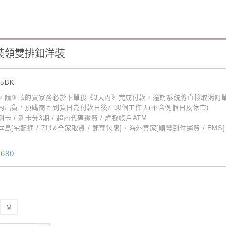
裝領雙排釦洋裝
15BK
動，請匯款的買家務必於下單後《3天內》完成付款，逾期系統將直接取消訂
內出貨，預購商品到貨日為付款日後7-30個工作天(不含例假日及休市)
卡 / 刷卡分3期 / 超商代碼繳費 / 虛擬帳戶ATM
島[宅配通 / 711&全家取貨 / 郵寄包裹]、海外買家[順豐到付運費 / EMS]
680
M