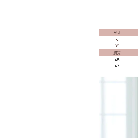
尺寸
S
M
胸寬
45
47