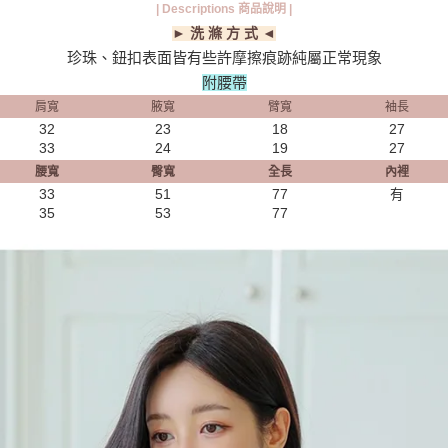
| Descriptions 商品說明 |
► 洗 滌 方 式 ◄
珍珠、鈕扣表面皆有些許摩擦痕跡純屬正常現象
附腰帶
肩寬
腋寬
臂寬
袖長
32
23
18
27
33
24
19
27
腰寬
臀寬
全長
內裡
33
51
77
有
35
53
77