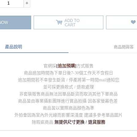
ADD TO
 NOW
CART
產品說明
商品問與答
官網採
[追加預購]
方式販售
商品追加時間為下單日後7-30個工作天不含假日
追加期間若不幸發生斷貨 / 停產將第一時間mail通知您
並可採更換款式 / 退款處理
非套裝販售商品無法因單品斷貨而取消其他下單商品
商品皆由專業攝影團隊進行實品拍攝 因各家螢幕色差
商品皆以實際商品顏色為準
外拍會因為室內外光線而影響深淺度 建議多參考單品圖片
除瑕疵商品
無提供尺寸更換 / 退貨服務