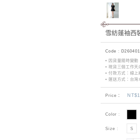
雪紡蓬袖西
Code : D26040
• 因貨量隨時變
• 現貨三個工作天
• 付款方式：線上刷
• 運送方式：台灣本
NT$1
Price：
Color :
Size :
S