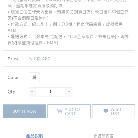
款，逾期系統將直接取消訂單
• 現貨三個工作天內出貨，預購商品到貨日為付款日後7-30個工作
天(不含例假日及休市)
• 付款方式：線上刷卡 / 刷卡分3期 / 超商代碼繳費 / 虛擬帳戶
ATM
• 運送方式：台灣本島[宅配通 / 711&全家取貨 / 郵寄包裹]、海外
買家[順豐到付運費 / EMS]
NT$2480
Price：
Color :
粉
Qty :
ADD TO
WISH
BUY IT NOW
CART
LIST
產品說明
商品問與答