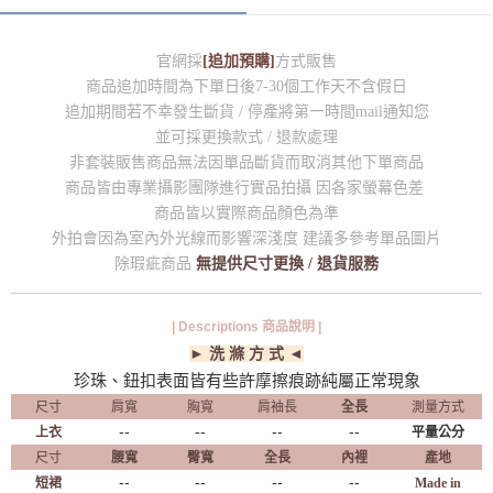
官網採
[追加預購]
方式販售
商品追加時間為下單日後7-30個工作天不含假日
追加期間若不幸發生斷貨 / 停產將第一時間mail通知您
並可採更換款式 / 退款處理
非套裝販售商品無法因單品斷貨而取消其他下單商品
商品皆由專業攝影團隊進行實品拍攝 因各家螢幕色差
商品皆以實際商品顏色為準
外拍會因為室內外光線而影響深淺度 建議多參考單品圖片
除瑕疵商品
無提供尺寸更換 / 退貨服務
| Descriptions 商品說明 |
► 洗 滌 方 式 ◄
珍珠、鈕扣表面皆有些許摩擦痕跡純屬正常現象
尺寸
肩寬
胸寬
肩袖長
全長
測量方式
--
--
--
--
上衣
平量公分
尺寸
腰寬
臀寬
全長
內裡
產地
--
--
--
--
短裙
Made in