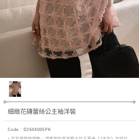
細緻花磚蕾絲公主袖洋裝
Code : D2604005PK
• 因貨量隨時變動，請匯款的買家務必於下單後《3天內》完成付