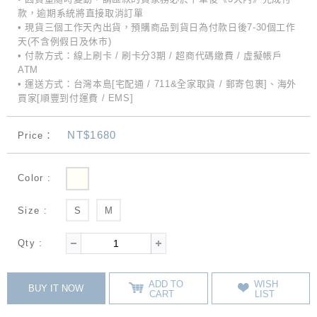
款，逾期系統將直接取消訂單
• 現貨三個工作天內出貨，預購商品到貨日為付款日後7-30個工作
天(不含例假日及休市)
• 付款方式：線上刷卡 / 刷卡分3期 / 超商代碼繳費 / 虛擬帳戶
ATM
• 運送方式：台灣本島[宅配通 / 711&全家取貨 / 郵寄包裹]、海外
買家[順豐到付運費 / EMS]
NT$1680
Price：
Color :
Size :
S
M
Qty :
ADD TO
WISH
BUY IT NOW
CART
LIST