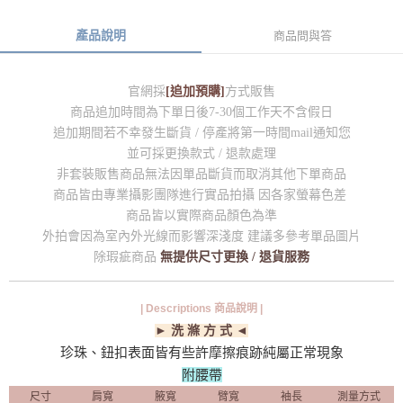
產品說明
商品問與答
官網採
[追加預購]
方式販售
商品追加時間為下單日後7-30個工作天不含假日
追加期間若不幸發生斷貨 / 停產將第一時間mail通知您
並可採更換款式 / 退款處理
非套裝販售商品無法因單品斷貨而取消其他下單商品
商品皆由專業攝影團隊進行實品拍攝 因各家螢幕色差
商品皆以實際商品顏色為準
外拍會因為室內外光線而影響深淺度 建議多參考單品圖片
除瑕疵商品
無提供尺寸更換 / 退貨服務
| Descriptions 商品說明 |
► 洗 滌 方 式 ◄
珍珠、鈕扣表面皆有些許摩擦痕跡純屬正常現象
附腰帶
尺寸
肩寬
腋寬
臂寬
袖長
測量方式