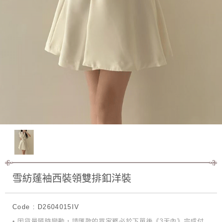
雪紡蓬袖西裝領雙排釦洋裝
Code : D2604015IV
• 因貨量隨時變動，請匯款的買家務必於下單後《3天內》完成付