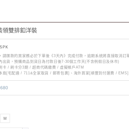
裝領雙排釦洋裝
15PK
動，請匯款的買家務必於下單後《3天內》完成付款，逾期系統將直接取消訂
內出貨，預購商品到貨日為付款日後7-30個工作天(不含例假日及休市)
卡 / 刷卡分3期 / 超商代碼繳費 / 虛擬帳戶ATM
島[宅配通 / 711&全家取貨 / 郵寄包裹]、海外買家[順豐到付運費 / EMS]
680
M