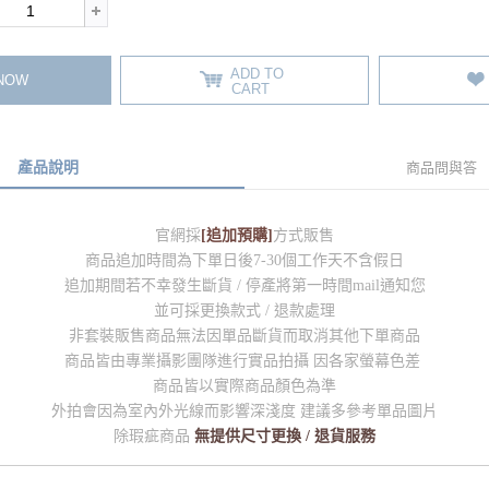
ADD TO
 NOW
CART
產品說明
商品問與答
官網採
[追加預購]
方式販售
商品追加時間為下單日後7-30個工作天不含假日
追加期間若不幸發生斷貨 / 停產將第一時間mail通知您
並可採更換款式 / 退款處理
非套裝販售商品無法因單品斷貨而取消其他下單商品
商品皆由專業攝影團隊進行實品拍攝 因各家螢幕色差
商品皆以實際商品顏色為準
外拍會因為室內外光線而影響深淺度 建議多參考單品圖片
除瑕疵商品
無提供尺寸更換 / 退貨服務