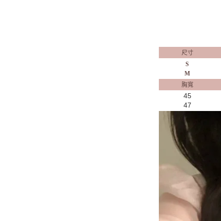
尺寸
S
M
胸寬
45
47