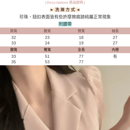
| Descriptions 商品說明 |
► 洗 滌 方 式 ◄
珍珠、鈕扣表面皆有些許摩擦痕跡純屬正常現象
附腰帶
肩寬
腋寬
臂寬
袖長
32
23
18
27
33
24
19
27
腰寬
臀寬
全長
內裡
33
51
77
有
35
53
77