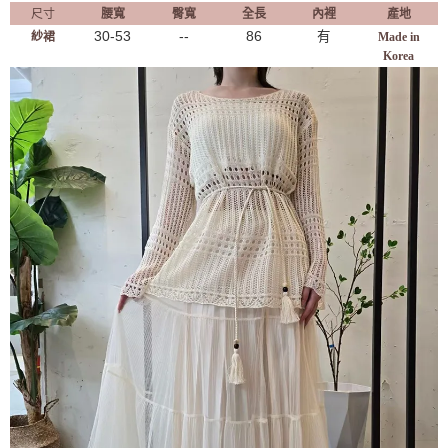
尺寸
腰寬
臀寬
全長
內裡
產地
30-53
--
86
有
紗裙
Made in
Korea