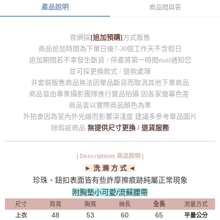
產品說明
商品問與答
官網採
[追加預購]
方式販售
商品追加時間為下單日後7-30個工作天不含假日
追加期間若不幸發生斷貨 / 停產將第一時間mail通知您
並可採更換款式 / 退款處理
非套裝販售商品無法因單品斷貨而取消其他下單商品
商品皆由專業攝影團隊進行實品拍攝 因各家螢幕色差
商品皆以實際商品顏色為準
外拍會因為室內外光線而影響深淺度 建議多參考單品圖片
除瑕疵商品
無提供尺寸更換 / 退貨服務
| Descriptions 商品說明 |
► 洗 滌 方 式 ◄
珍珠、鈕扣表面皆有些許摩擦痕跡純屬正常現象
附胸墊小可愛/流蘇腰帶
尺寸
肩寬
胸寬
袖長
全長
測量方式
48
53
60
65
上衣
平量公分