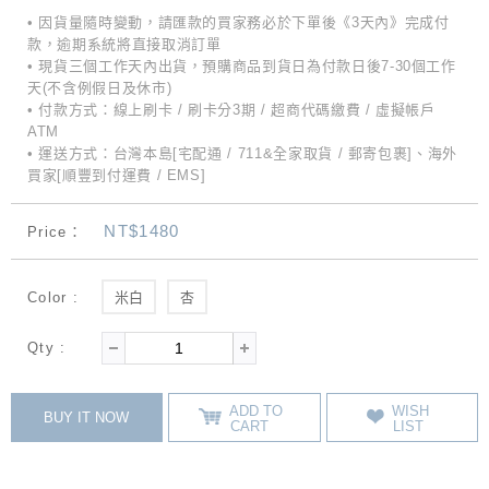
• 因貨量隨時變動，請匯款的買家務必於下單後《3天內》完成付
款，逾期系統將直接取消訂單
• 現貨三個工作天內出貨，預購商品到貨日為付款日後7-30個工作
天(不含例假日及休市)
• 付款方式：線上刷卡 / 刷卡分3期 / 超商代碼繳費 / 虛擬帳戶
ATM
• 運送方式：台灣本島[宅配通 / 711&全家取貨 / 郵寄包裹]、海外
買家[順豐到付運費 / EMS]
NT$1480
Price：
Color :
米白
杏
Qty :
ADD TO
WISH
BUY IT NOW
CART
LIST