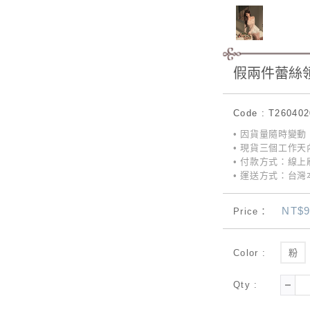
假兩件蕾絲
Code : T26040
• 因貨量隨時變
• 現貨三個工作天
• 付款方式：線上刷
• 運送方式：台灣本
NT$9
Price：
Color :
粉
Qty :