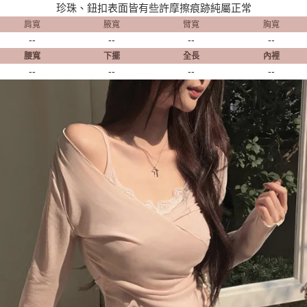
珍珠、鈕扣表面皆有些許摩擦痕跡純屬正常
肩寬
腋寬
臂寬
胸寬
--
--
--
--
腰寬
下擺
全長
內裡
--
--
--
--