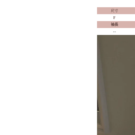
尺寸
F
袖長
--