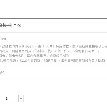
領長袖上衣
20PK
動，請匯款的買家務必於下單後《3天內》完成付款，逾期系統將直接取消訂
內出貨，預購商品到貨日為付款日後7-30個工作天(不含例假日及休市)
卡 / 刷卡分3期 / 超商代碼繳費 / 虛擬帳戶ATM
島[宅配通 / 711&全家取貨 / 郵寄包裹]、海外買家[順豐到付運費 / EMS]
80