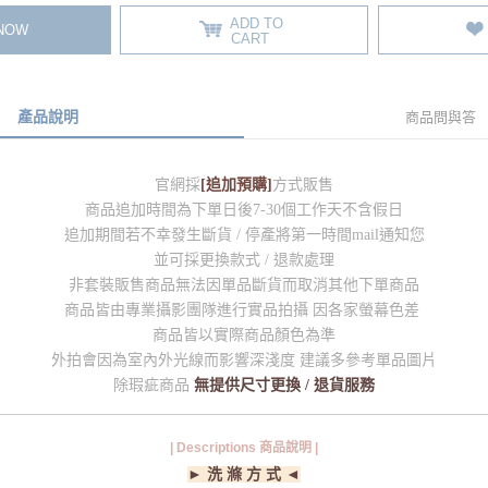
ADD TO
 NOW
CART
產品說明
商品問與答
官網採
[追加預購]
方式販售
商品追加時間為下單日後7-30個工作天不含假日
追加期間若不幸發生斷貨 / 停產將第一時間mail通知您
並可採更換款式 / 退款處理
非套裝販售商品無法因單品斷貨而取消其他下單商品
商品皆由專業攝影團隊進行實品拍攝 因各家螢幕色差
商品皆以實際商品顏色為準
外拍會因為室內外光線而影響深淺度 建議多參考單品圖片
除瑕疵商品
無提供尺寸更換 / 退貨服務
| Descriptions 商品說明 |
► 洗 滌 方 式 ◄