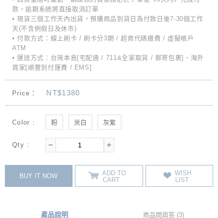
款，逾期系統將直接取消訂單
• 現貨三個工作天內出貨，預購商品到貨日為付款日後7-30個工作
天(不含例假日及休市)
• 付款方式：線上刷卡 / 刷卡分3期 / 超商代碼繳費 / 虛擬帳戶
ATM
• 運送方式：台灣本島[宅配通 / 711&全家取貨 / 郵寄包裹]、海外
買家[順豐到付運費 / EMS]
NT$1380
Price：
Color :
粉
米白
灰紫
Qty :
ADD TO
WISH
BUY IT NOW
CART
LIST
產品說明
商品問與答 (3)