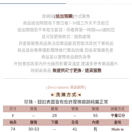
官網採
[追加預購]
方式販售
商品追加時間為下單日後7-30個工作天不含假日
追加期間若不幸發生斷貨 / 停產將第一時間mail通知您
並可採更換款式 / 退款處理
非套裝販售商品無法因單品斷貨而取消其他下單商品
商品皆由專業攝影團隊進行實品拍攝 因各家螢幕色差
商品皆以實際商品顏色為準
外拍會因為室內外光線而影響深淺度 建議多參考單品圖片
除瑕疵商品
無提供尺寸更換 / 退貨服務
| Descriptions 商品說明 |
► 洗 滌 方 式 ◄
珍珠、鈕扣表面皆有些許摩擦痕跡純屬正常
尺寸
肩寬
腋寬
臂寬
胸寬
測量方式
--
28
--
55
F
平量公分
袖長
腰寬
下擺
全長
內裡
產地
74
30-53
--
41
有
Made in