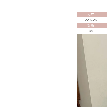
尺寸
22.5-25
筒高
38