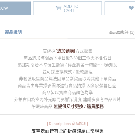
ADD TO
 NOW
CART
產品說明
商品問與答 (3)
官網採
[追加預購]
方式販售
商品追加時間為下單日後7-30個工作天不含假日
追加期間若不幸發生斷貨 / 停產將第一時間mail通知您
並可採更換款式 / 退款處理
非套裝販售商品無法因單品斷貨而取消其他下單商品
商品皆由專業攝影團隊進行實品拍攝 因各家螢幕色差
商品皆以實際商品顏色為準
外拍會因為室內外光線而影響深淺度 建議多參考單品圖片
除瑕疵商品
無提供尺寸更換 / 退貨服務
| Descriptions 商品說明 |
皮革表面皆有些許折痕純屬正常現象