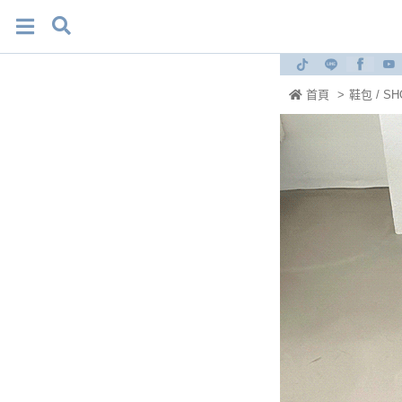
首頁
>
鞋包 / S