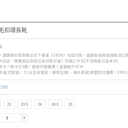
毛毛扣環長靴
52
動，請匯款的買家務必於下單後《3天內》完成付款，逾期系統將直接取消訂
內出貨，預購商品到貨日為付款日後7-30個工作天(不含例假日及休市)
卡 / 刷卡分3期 / 超商代碼繳費 / 虛擬帳戶ATM
島[宅配通 / 711&全家取貨 / 郵寄包裹]、海外買家[順豐到付運費 / EMS]
280
23
23.5
24
24.5
25