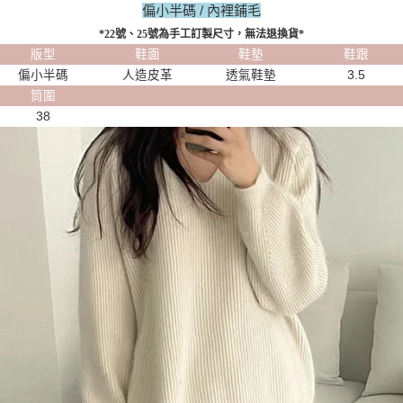
偏小半碼 / 內裡鋪毛
*22號、25號為手工訂製尺寸，無法退換貨*
版型
鞋面
鞋墊
鞋跟
偏小半碼
人造皮革
透氣鞋墊
3.5
筒圍
38